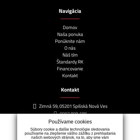
Navigácia
Domov
Naša ponuka
Ponúknite nám
O nás
Náš tím
Štandardy RK
Financovanie
Kontakt
Kontakt
Zimná 59, 05201 Spišská Nová Ves
0907 898 188
info@lagunareality.sk
Používame cookies
Súbory cookie a ďalšie technológie sledovania
používame na zlepšenie vášho zážitku z prehliadania
našich webových stránok, na to, aby sme vám