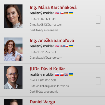
Ing. Mária Karchňáková
realitný maklér
+421 907 321 311
majka0812@gmail.com
Certifikáty a ocenenia
Ing. Anežka Samoľová
realitný maklér
+421 911 274 523
anakozak@yahoo.com
JUDr. Dávid Kollár
realitný maklér
+421 904 010 660
david.kollar@akkollarova.sk
Certifikáty a ocenenia
Daniel Varga