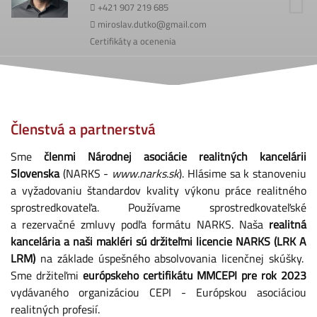
+421 907 219 685
miroslav.dutko@gmail.com
Certifikáty a ocenenia
Členstvá a partnerstvá
Sme
členmi Národnej asociácie realitných kancelárii
Slovenska
(NARKS -
www.narks.sk
). Hlásime sa k stanoveniu
a vyžadovaniu štandardov kvality výkonu práce realitného
sprostredkovateľa. Používame sprostredkovateľské
a rezervačné zmluvy podľa formátu NARKS. Naša
realitná
kancelária a naši makléri sú držiteľmi licencie NARKS (LRK A
LRM)
na základe úspešného absolvovania licenčnej skúšky.
Sme držiteľmi
európskeho certifikátu MMCEPI pre rok 2023
vydávaného organizáciou
CEPI - Európskou asociáciou
realitných profesií
.