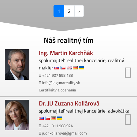
Next
1
2
›
Náš realitný tím
Ing. Martin Karchňák
spolumajiteľ realitnej kancelárie, realitný
maklér
+421 907 898 188
info@lagunareality.sk
Certifikáty a ocenenia
Dr. JU Zuzana Kollárová
spolumajiteľ realitnej kancelárie, advokátka
+421 911 908 924
judr.kollarova@gmail.com