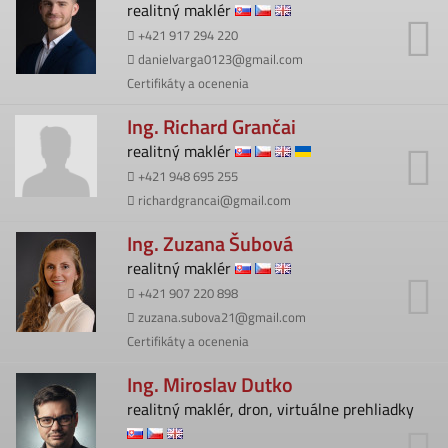
realitný maklér
+421 917 294 220
danielvarga0123@gmail.com
Certifikáty a ocenenia
Ing. Richard Grančai
realitný maklér
+421 948 695 255
richardgrancai@gmail.com
Ing. Zuzana Šubová
realitný maklér
+421 907 220 898
zuzana.subova21@gmail.com
Certifikáty a ocenenia
Ing. Miroslav Dutko
realitný maklér, dron, virtuálne prehliadky