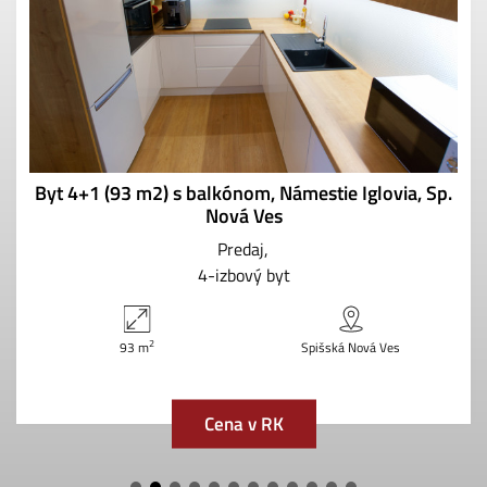
Byt 4+1 (93 m2) s balkónom, Námestie Iglovia, Sp.
Nová Ves
Predaj
4-izbový byt
2
93 m
Spišská Nová Ves
Cena v RK