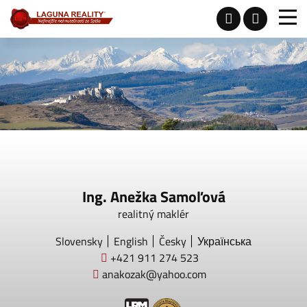
Ing. Anežka Samoľová
realitný maklér
Slovensky
English
Česky
Українська
+421 911 274 523
anakozak@yahoo.com