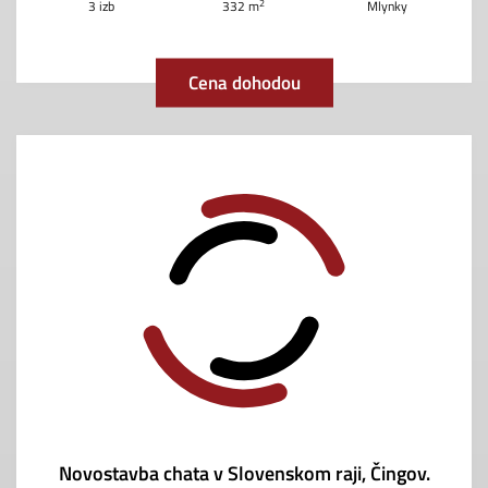
2
3 izb
332 m
Mlynky
Cena dohodou
Novostavba chata v Slovenskom raji, Čingov.