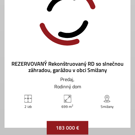
REZERVOVANÝ Rekonštruovaný RD so slnečnou
záhradou, garážou v obci Smižany
Predaj
Rodinný dom
2
2 izb
699 m
Smižany
183 000 €