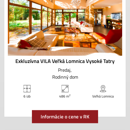
Exkluzívna VILA Veľká Lomnica Vysoké Tatry
Predaj
Rodinný dom
2
6 izb
486 m
Veľká Lomnica
Informácie o cene v RK