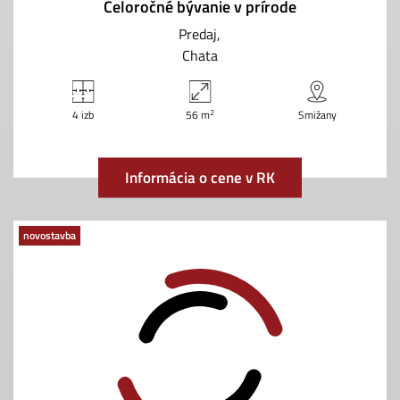
Celoročné bývanie v prírode
Predaj
Chata
2
4 izb
56 m
Smižany
Informácia o cene v RK
novostavba