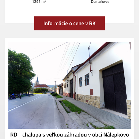
2
1293 m
Domaňovce
Informácie o cene v RK
RD - chalupa s veľkou záhradou v obci Nálepkovo