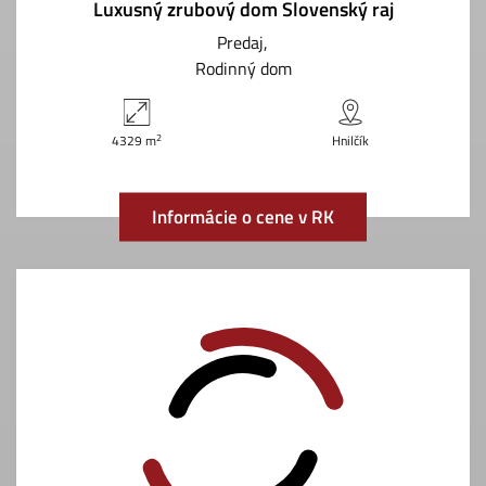
Luxusný zrubový dom Slovenský raj
Predaj
Rodinný dom
2
4329 m
Hnilčík
Informácie o cene v RK