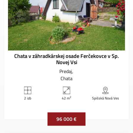
Chata v záhradkárskej osade Ferčekovce v Sp.
Novej Vsi
Predaj
Chata
2
2 izb
42 m
Spišská Nová Ves
96 000 €