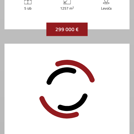
2
5 izb
1257 m
Levoča
299 000 €