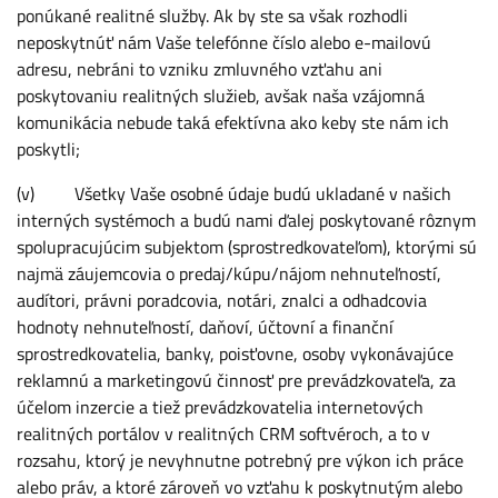
ponúkané realitné služby. Ak by ste sa však rozhodli
neposkytnúť nám Vaše telefónne číslo alebo e-mailovú
adresu, nebráni to vzniku zmluvného vzťahu ani
poskytovaniu realitných služieb, avšak naša vzájomná
komunikácia nebude taká efektívna ako keby ste nám ich
poskytli;
(v) Všetky Vaše osobné údaje budú ukladané v našich
interných systémoch a budú nami ďalej poskytované rôznym
spolupracujúcim subjektom (sprostredkovateľom), ktorými sú
najmä záujemcovia o predaj/kúpu/nájom nehnuteľností,
audítori, právni poradcovia, notári, znalci a odhadcovia
hodnoty nehnuteľností, daňoví, účtovní a finanční
sprostredkovatelia, banky, poisťovne, osoby vykonávajúce
reklamnú a marketingovú činnosť pre prevádzkovateľa, za
účelom inzercie a tiež prevádzkovatelia internetových
realitných portálov v realitných CRM softvéroch, a to v
rozsahu, ktorý je nevyhnutne potrebný pre výkon ich práce
alebo práv, a ktoré zároveň vo vzťahu k poskytnutým alebo