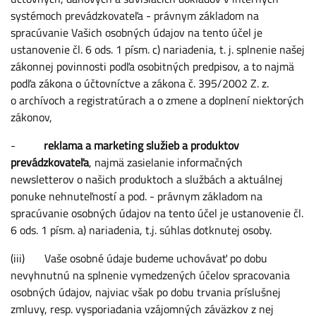
systémoch prevádzkovateľa - právnym základom na
spracúvanie Vašich osobných údajov na tento účel je
ustanovenie čl. 6 ods. 1 písm. c) nariadenia, t. j. splnenie našej
zákonnej povinnosti podľa osobitných predpisov, a to najmä
podľa zákona o účtovníctve a zákona č. 395/2002 Z. z.
o archívoch a registratúrach a o zmene a doplnení niektorých
zákonov,
-
reklama a marketing služieb a produktov
prevádzkovateľa
, najmä zasielanie informačných
newsletterov o našich produktoch a službách a aktuálnej
ponuke nehnuteľností a pod. - právnym základom na
spracúvanie osobných údajov na tento účel je ustanovenie čl.
6 ods. 1 písm. a) nariadenia, t.j. súhlas dotknutej osoby.
(iii) Vaše osobné údaje budeme uchovávať po dobu
nevyhnutnú na splnenie vymedzených účelov spracovania
osobných údajov, najviac však po dobu trvania príslušnej
zmluvy, resp. vysporiadania vzájomných záväzkov z nej