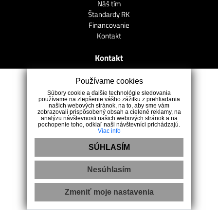
Náš tím
Štandardy RK
Financovanie
Kontakt
Kontakt
Používame cookies
Zimná 59, 05201 Spišská Nová Ves
Súbory cookie a ďalšie technológie sledovania
0907 898 188
používame na zlepšenie vášho zážitku z prehliadania
info@lagunareality.sk
našich webových stránok, na to, aby sme vám
zobrazovali prispôsobený obsah a cielené reklamy, na
analýzu návštevnosti našich webových stránok a na
pochopenie toho, odkiaľ naši návštevníci prichádzajú.
Viac info
SÚHLASÍM
Nesúhlasím
Zmeniť moje nastavenia
Ochrana osobných údajov
|
Pravidlá cookies