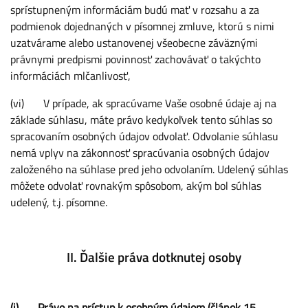
sprístupneným informáciám budú mať v rozsahu a za
podmienok dojednaných v písomnej zmluve, ktorú s nimi
uzatvárame alebo ustanovenej všeobecne záväznými
právnymi predpismi povinnosť zachovávať o takýchto
informáciách mlčanlivosť,
(vi) V prípade, ak spracúvame Vaše osobné údaje aj na
základe súhlasu, máte právo kedykoľvek tento súhlas so
spracovaním osobných údajov odvolať. Odvolanie súhlasu
nemá vplyv na zákonnosť spracúvania osobných údajov
založeného na súhlase pred jeho odvolaním. Udelený súhlas
môžete odvolať rovnakým spôsobom, akým bol súhlas
udelený, t.j. písomne.
II. Ďalšie práva dotknutej osoby
(i) Právo na prístup k osobným údajom (článok 15