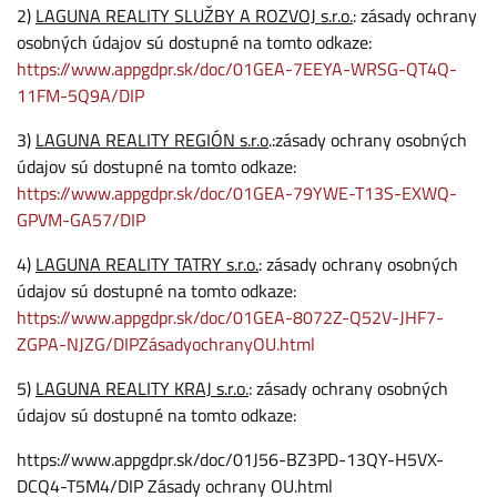
2)
LAGUNA REALITY SLUŽBY A ROZVOJ s.r.o.
: zásady ochrany
osobných údajov sú dostupné na tomto odkaze:
https://www.appgdpr.sk/doc/01GEA-7EEYA-WRSG-QT4Q-
11FM-5Q9A/DIP
3)
LAGUNA REALITY REGIÓN s.r.o
.:zásady ochrany osobných
údajov sú dostupné na tomto odkaze:
https://www.appgdpr.sk/doc/01GEA-79YWE-T13S-EXWQ-
GPVM-GA57/DIP
4)
LAGUNA REALITY TATRY s.r.o.
: zásady ochrany osobných
údajov sú dostupné na tomto odkaze:
https://www.appgdpr.sk/doc/01GEA-8072Z-Q52V-JHF7-
ZGPA-NJZG/DIPZásadyochranyOU.html
5)
LAGUNA REALITY KRAJ s.r.o.
: zásady ochrany osobných
údajov sú dostupné na tomto odkaze:
https://www.appgdpr.sk/doc/01J56-BZ3PD-13QY-H5VX-
DCQ4-T5M4/DIP Zásady ochrany OU.html