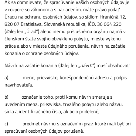
Ak sa domnievate, že spracúvanie Vašich osobných údajov je
v rozpore so zákonom a s nariadením, máte právo podať
Úradu na ochranu osobných údajov, so sídlom Hraničná 12,
820 07 Bratislava, Slovenská republika, IČO: 36 064 220
(ďalej len „Úrad“) alebo inému príslušnému orgánu najmä v
členskom štáte svojho obvyklého pobytu, mieste výkonu
práce alebo v mieste údajného porušenia, návrh na začatie
konania o ochrane osobných údajov.
Návrh na začatie konania (ďalej len „
návrh
“) musí obsahovať
a) meno, priezvisko, korešpondenčnú adresu a podpis
navrhovateľa,
b) označenie toho, proti komu návrh smeruje s
uvedením mena, priezviska, trvalého pobytu alebo názvu,
sídla a identifikačného čísla, ak bolo pridelené,
c) predmet návrhu s označením práv, ktoré mali byť pri
spracúvaní osobných údajov porušené,