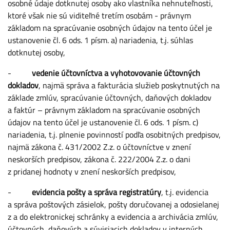
osobné údaje dotknutej osoby ako vlastníka nehnuteľnosti,
ktoré však nie sú viditeľné tretím osobám - právnym
základom na spracúvanie osobných údajov na tento účel je
ustanovenie čl. 6 ods. 1 písm. a) nariadenia, t.j. súhlas
dotknutej osoby,
-
vedenie účtovníctva a vyhotovovanie účtovných
dokladov
, najmä správa a fakturácia služieb poskytnutých na
základe zmlúv, spracúvanie účtovných, daňových dokladov
a faktúr – právnym základom na spracúvanie osobných
údajov na tento účel je ustanovenie čl. 6 ods. 1 písm. c)
nariadenia, t.j. plnenie povinností podľa osobitných predpisov,
najmä zákona č. 431/2002 Z.z. o účtovníctve v znení
neskorších predpisov, zákona č. 222/2004 Z.z. o dani
z pridanej hodnoty v znení neskorších predpisov,
-
evidencia pošty a správa registratúry
, t.j. evidencia
a správa poštových zásielok, pošty doručovanej a odosielanej
z a do elektronickej schránky a evidencia a archivácia zmlúv,
účtovných, daňových a súvisiacich dokladov v interných