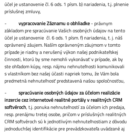
účel je ustanovenie čl. 6 ods. 1 písm. b) nariadenia, t.j. plnenie
príslušnej zmluvy,
-
vypracovanie Záznamu o obhliadke
- právnym
základom pre spracúvanie Vašich osobných údajov na tento
účel je ustanovenie čl. 6 ods. 1 písm. f) nariadenia, t. j. náš
oprávnený záujem. Naším oprávneným záujmom v tomto
prípade je riadny a nerušený výkon našej podnikateľskej
činnosti, ktorú by sme nemohli vykonávať v prípade, ak by
ste ohľadom kúpy, resp. nájmu nehnuteľnosti komunikovali
s vlastníkom bez našej účasti napriek tomu, že Vám bola
predmetná nehnuteľnosť predstavená našou spoločnosťou,
-
spracúvanie osobných údajov za účelom realizácie
inzercie cez internetové realitné portály v realitných CRM
softvéroch
, t.j. ponuka nehnuteľností za účelom ich predaja,
resp. prenájmu tretej osobe, pričom v príslušných realitných
CRM softvéroch sú k jednotlivým nehnuteľnostiam z dôvodu
jednoduchšej identifikácie pre prevádzkovateľa uvádzané aj