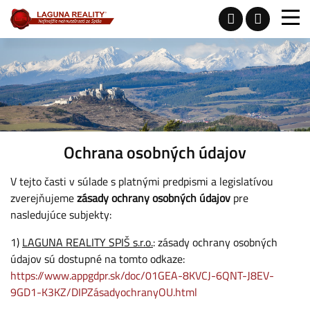
Ochrana osobných údajov
V tejto časti v súlade s platnými predpismi a legislatívou
zverejňujeme
zásady ochrany osobných údajov
pre
nasledujúce subjekty:
1)
LAGUNA REALITY SPIŠ s.r.o.
: zásady ochrany osobných
údajov sú dostupné na tomto odkaze:
https://www.appgdpr.sk/doc/01GEA-8KVCJ-6QNT-J8EV-
9GD1-K3KZ/DIPZásadyochranyOU.html