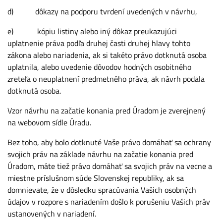
d) dôkazy na podporu tvrdení uvedených v návrhu,
e) kópiu listiny alebo iný dôkaz preukazujúci
uplatnenie práva podľa druhej časti druhej hlavy tohto
zákona alebo nariadenia, ak si takéto právo dotknutá osoba
uplatnila, alebo uvedenie dôvodov hodných osobitného
zreteľa o neuplatnení predmetného práva, ak návrh podala
dotknutá osoba.
Vzor návrhu na začatie konania pred Úradom je zverejnený
na webovom sídle Úradu.
Bez toho, aby bolo dotknuté Vaše právo domáhať sa ochrany
svojich práv na základe návrhu na začatie konania pred
Úradom, máte tiež právo domáhať sa svojich práv na vecne a
miestne príslušnom súde Slovenskej republiky, ak sa
domnievate, že v dôsledku spracúvania Vašich osobných
údajov v rozpore s nariadením došlo k porušeniu Vašich práv
ustanovených v nariadení.