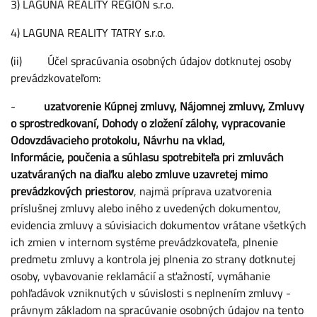
3) LAGUNA REALITY REGIÓN s.r.o.
4) LAGUNA REALITY TATRY s.r.o.
(ii) Účel spracúvania osobných údajov dotknutej osoby
prevádzkovateľom:
-
uzatvorenie Kúpnej zmluvy, Nájomnej zmluvy, Zmluvy
o sprostredkovaní, Dohody o zložení zálohy, vypracovanie
Odovzdávacieho protokolu, Návrhu na vklad,
Informácie, poučenia a súhlasu spotrebiteľa pri zmluvách
uzatváraných na diaľku alebo zmluve uzavretej mimo
prevádzkových priestorov
, najmä príprava uzatvorenia
príslušnej zmluvy alebo iného z uvedených dokumentov,
evidencia zmluvy a súvisiacich dokumentov vrátane všetkých
ich zmien v internom systéme prevádzkovateľa, plnenie
predmetu zmluvy a kontrola jej plnenia zo strany dotknutej
osoby, vybavovanie reklamácií a sťažností, vymáhanie
pohľadávok vzniknutých v súvislosti s neplnením zmluvy -
právnym základom na spracúvanie osobných údajov na tento