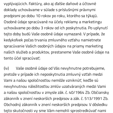
vyplývajúcich. Faktúry, ako aj ďalšie daňové a účtovné
doklady uchovávame v súlade s príslušnými právnymi
predpismi po dobu 10 rokov po roku, ktorého sa týkajú.
Osobné údaje spracúvané na účely reklamy a marketingu
uchovávame po dobu 3 rokov od ich poskytnutia. Po uplynutí
tejto doby budú Vaše osobné údaje vymazané. V prípade, že
kedykoľvek počas trvania zmluvného vzťahu namietnete
spracúvanie Vašich osobných údajov na priamy marketing
našich služieb a produktov, prestaneme Vaše osobné údaje na
tento účel spracúvať;
(iv) Vaše osobné údaje od Vás nevyhnutne potrebujeme,
pretože v prípade ich neposkytnutia zmluvný vzťah medzi
Vami a našou spoločnosťou nemôže vzniknúť, keďže sú
nevyhnutnou náležitosťou zmlúv uzatváraných medzi Vami
a našou spoločnosťou v zmysle zák. č. 40/1964 Zb. Občiansky
zákonník v znení neskorších predpisov a zák. č. 513/1991 Zb.
Obchodný zákonník v znení neskorších predpisov. V dôsledku
tejto skutočnosti vy sme Vám nemohli sprostredkúvať nami