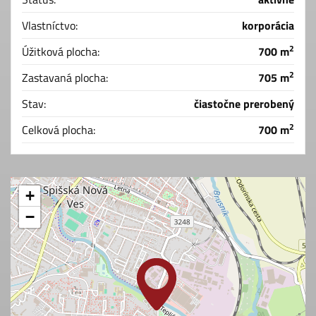
Vlastníctvo:
korporácia
2
Úžitková plocha:
700 m
2
Zastavaná plocha:
705 m
Stav:
čiastočne prerobený
2
Celková plocha:
700 m
+
−