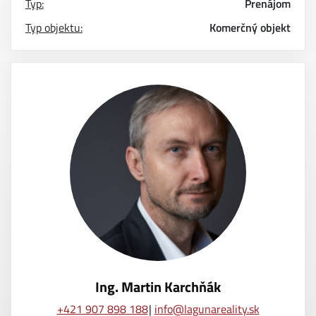
Typ:
Prenájom
Typ objektu:
Komerčný objekt
Ing. Martin Karchňák
+421 907 898 188
info@lagunareality.sk