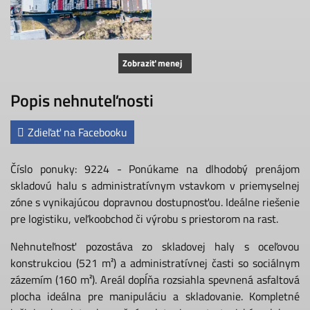
Zobraziť menej
Popis nehnuteľnosti
Zdieľať na Facebooku
Číslo ponuky: 9224 - Ponúkame na dlhodobý prenájom
skladovú halu s administratívnym vstavkom v priemyselnej
zóne s vynikajúcou dopravnou dostupnosťou. Ideálne riešenie
pre logistiku, veľkoobchod či výrobu s priestorom na rast.
Nehnuteľnosť pozostáva zo skladovej haly s oceľovou
konstrukciou (521 m²) a administratívnej časti so sociálnym
zázemím (160 m²). Areál dopĺňa rozsiahla spevnená asfaltová
plocha ideálna pre manipuláciu a skladovanie. Kompletné