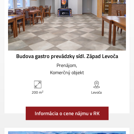
Budova gastro prevádzky sídl. Západ Levoča
Prenájom
Komerčný objekt
2
200 m
Levoča
Informácia o cene nájmu v RK