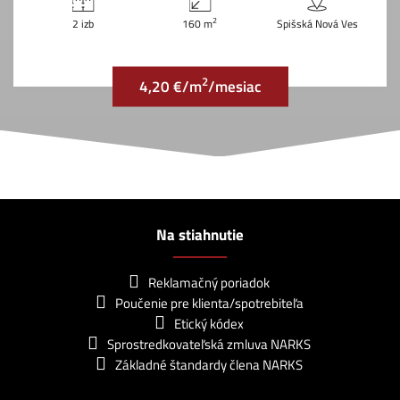
2
2 izb
160 m
Spišská Nová Ves
2
4,20 €/m
/mesiac
Na stiahnutie
Reklamačný poriadok
Poučenie pre klienta/spotrebiteľa
Etický kódex
Sprostredkovateľská zmluva NARKS
Základné štandardy člena NARKS