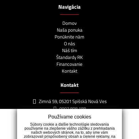
Navigácia
Domov
Naša ponuka
Ponúknite nám
O nás
Náš tím
Štandardy RK
Financovanie
Kontakt
Kontakt
Zimná 59, 05201 Spišská Nová Ves
0907 898 188
info@lagunareality.sk
Používame cookies
Súbory cookie a ďalšie technológie sledovania
používame na zlepšenie vášho zážitku z prehliadania
našich webových stránok, na to, aby sme vám
zobrazovali prispôsobený obsah a cielené reklamy, na