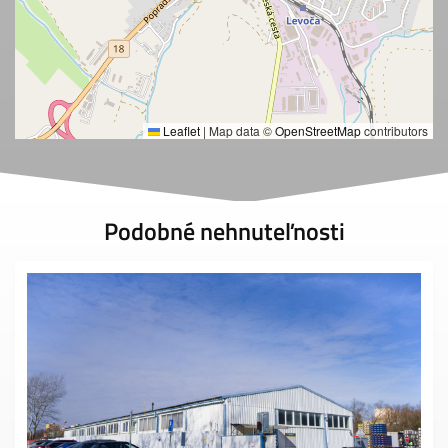
Leaflet
|
Map data ©
OpenStreetMap
contributors
Podobné nehnuteľnosti