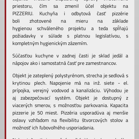
priestoru, čím sa zmenil účel objektu na
PIZZERIU. Kuchyňa i odbytová časť pizzérie
boli zhotovené na mieru na základe
hygienou schváleného projektu a teda spĺňajú
požiadavky v súlade s platnou legislatívou, s
kompletným hygienickým zázemím.
Súčasťou kuchyne v zadnej časti je sklad jedál a
nápojov ako i samostatná časť pre zamestnancov.
Objekt je zateplený polystyrénom, strecha je sedlová s
krytinou plech. Napojenie má na inž. siete - el.
prípojka, verejný vodovod a kanalizáciu. Výhodou je
aj zabezpečovací systém. Objekt je dostupný z
viacerých smerov, s možnosťou parkovania. Kapacita
pizzerie je 50 miest. Pizzéria usporadúva aj menšie
oslavy vzhľadom na flexibilitu štvorcových stolov a
možnosť ich ľubovoľného usporiadania.