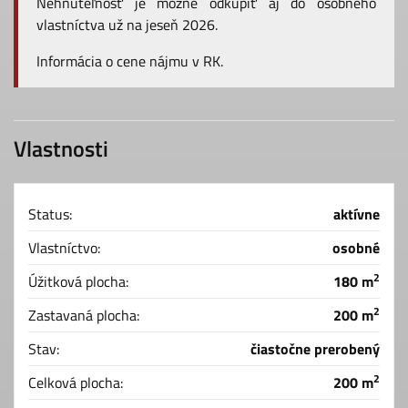
Nehnuteľnosť je možné odkúpiť aj do osobného
vlastníctva už na jeseň 2026.
Informácia o cene nájmu v RK.
Vlastnosti
Status:
aktívne
Vlastníctvo:
osobné
2
Úžitková plocha:
180 m
2
Zastavaná plocha:
200 m
Stav:
čiastočne prerobený
2
Celková plocha:
200 m