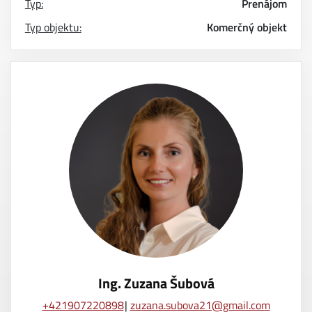
Typ:
Prenájom
Typ objektu:
Komerčný objekt
Ing. Zuzana Šubová
+421907220898
zuzana.subova21@gmail.com