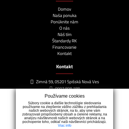
Domov
Naša ponuka
Ponúknite nám
O nás
Náš tím
Štandardy RK
Financovanie
Kontakt
Kontakt
Zimná 59, 05201 Spišská Nová Ves
0907 898 188
info@lagunareality.sk
Používame cookies
Súbory cookie a ďalšie technológie sledovania
používame na zlepšenie vášho zážitku z prehliadania
našich webových stránok, na to, aby sme vám
zobrazovali prispôsobený obsah a cielené reklamy, na
analýzu návštevnosti našich webových stránok a na
pochopenie toho, odkiaľ naši návštevníci prichádzajú.
Viac info