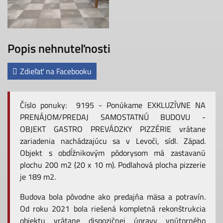
Popis nehnuteľnosti
Zdieľať na Facebooku
Číslo ponuky: 9195 - Ponúkame EXKLUZÍVNE NA
PRENÁJOM/PREDAJ SAMOSTATNÚ BUDOVU -
OBJEKT GASTRO PREVÁDZKY PIZZÉRIE vrátane
zariadenia nachádzajúcu sa v Levoči, sídl. Západ.
Objekt s obdĺžnikovým pôdorysom má zastavanú
plochu 200 m2 (20 x 10 m). Podlahová plocha pizzerie
je 189 m2.
Budova bola pôvodne ako predajňa mäsa a potravín.
Od roku 2021 bola riešená kompletná rekonštrukcia
objektu vrátane dispozičnej úpravy vnútorného