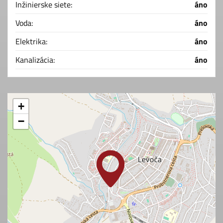
Inžinierske siete:
áno
Voda:
áno
Elektrika:
áno
Kanalizácia:
áno
+
−