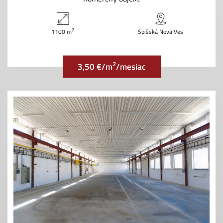
2
1100 m
Spišská Nová Ves
2
3,50 €/m
/mesiac