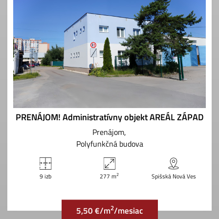
PRENÁJOM! Administratívny objekt AREÁL ZÁPAD
Prenájom
Polyfunkčná budova
2
9 izb
277 m
Spišská Nová Ves
2
5,50 €/m
/mesiac