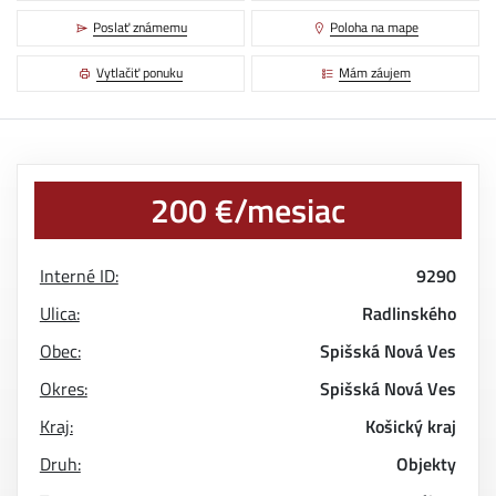
Poslať známemu
Poloha na mape
Vytlačiť ponuku
Mám záujem
200 €/mesiac
Interné ID:
9290
Ulica:
Radlinského
Obec:
Spišská Nová Ves
Okres:
Spišská Nová Ves
Kraj:
Košický kraj
Druh:
Objekty