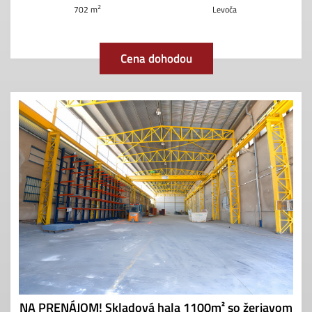
2
702 m
Levoča
Cena dohodou
NA PRENÁJOM! Skladová hala 1100m² so žeriavom