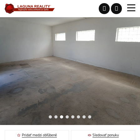
Pridať medzi obľúbené
Sledovať ponuku