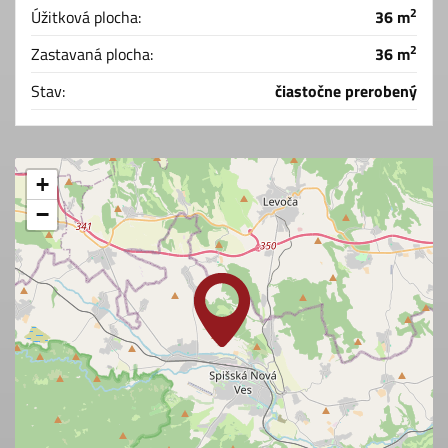
2
Úžitková plocha:
36 m
2
Zastavaná plocha:
36 m
Stav:
čiastočne prerobený
+
−