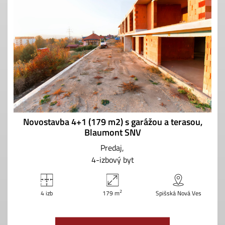
Novostavba 4+1 (179 m2) s garážou a terasou,
Blaumont SNV
Predaj
4-izbový byt
2
4 izb
179 m
Spišská Nová Ves