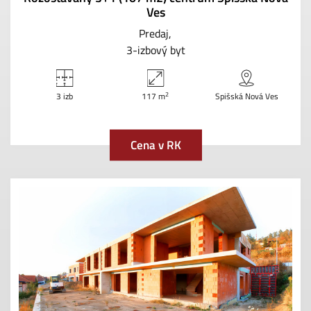
Ves
Predaj
3-izbový byt
2
3 izb
117 m
Spišská Nová Ves
Cena v RK