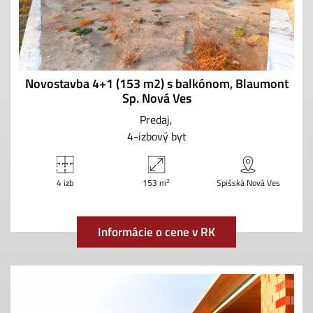
Novostavba 4+1 (153 m2) s balkónom, Blaumont
Sp. Nová Ves
Predaj
4-izbový byt
2
4 izb
153 m
Spišská Nová Ves
Informácie o cene v RK