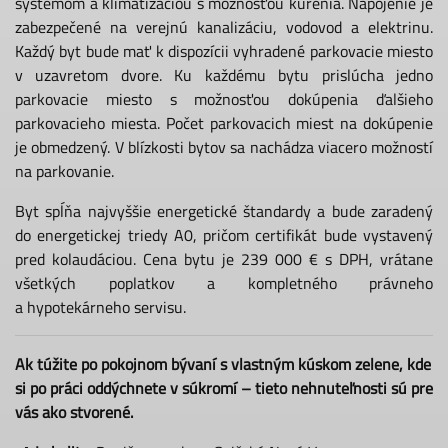
systémom a klimatizáciou s možnosťou kúrenia. Napojenie je
zabezpečené na verejnú kanalizáciu, vodovod a elektrinu.
Každý byt bude mať k dispozícii vyhradené parkovacie miesto
v uzavretom dvore. Ku každému bytu prislúcha jedno
parkovacie miesto s možnosťou dokúpenia ďalšieho
parkovacieho miesta. Počet parkovacich miest na dokúpenie
je obmedzený. V blízkosti bytov sa nachádza viacero možností
na parkovanie.
Byt spĺňa najvyššie energetické štandardy a bude zaradený
do energetickej triedy A0, pričom certifikát bude vystavený
pred kolaudáciou. Cena bytu je 239 000 € s DPH, vrátane
všetkých poplatkov a kompletného právneho
a hypotekárneho servisu.
Ak túžite po pokojnom bývaní s vlastným kúskom zelene, kde
si po práci oddýchnete v súkromí – tieto nehnuteľnosti sú pre
vás ako stvorené.