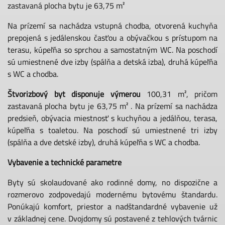
zastavaná plocha bytu je 63,75 m²
Na prízemí sa nachádza vstupná chodba, otvorená kuchyňa
prepojená s jedálenskou časťou a obývačkou s prístupom na
terasu, kúpeľňa so sprchou a samostatným WC. Na poschodí
sú umiestnené dve izby (spálňa a detská izba), druhá kúpeľňa
s WC a chodba.
Štvorizbový byt disponuje výmerou
100,31 m², pričom
zastavaná plocha bytu je 63,75 m² . Na prízemí sa nachádza
predsieň, obývacia miestnosť s kuchyňou a jedálňou, terasa,
kúpeľňa s toaletou. Na poschodí sú umiestnené tri izby
(spálňa a dve detské izby), druhá kúpeľňa s WC a chodba.
Vybavenie a technické parametre
Byty sú skolaudované ako rodinné domy, no dispozične a
rozmerovo zodpovedajú modernému bytovému štandardu.
Ponúkajú komfort, priestor a nadštandardné vybavenie už
v základnej cene. Dvojdomy sú postavené z tehlových tvárnic