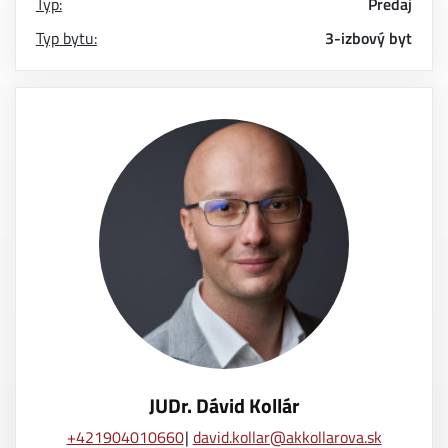
Typ:
Predaj
Typ bytu:
3-izbový byt
JUDr. Dávid Kollár
+421904010660
david.kollar@akkollarova.sk