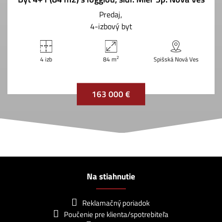
Predaj
4-izbový byt
2
4 izb
84 m
Spišská Nová Ves
163 000 €
Na stiahnutie
Reklamačný poriadok
Poučenie pre klienta/spotrebiteľa