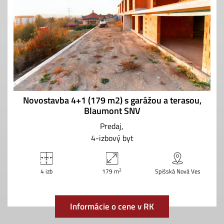
Novostavba 4+1 (179 m2) s garážou a terasou,
Blaumont SNV
Predaj
4-izbový byt
2
4 izb
179 m
Spišská Nová Ves
Informácie o cene v RK