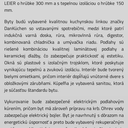
LEIER o hrúbke 300 mm a s tepelnou izoláciou o hrúbke 150
mm.
Byty budú vybavené kvalitnou kuchynskou linkou značky
DanKüchen so vstavanými spotrebičmi, medzi ktoré patrí
indukčná varná doska, rúra, mikrovlnná rúra, digestor,
kombinovaná chladnička a umývačka riadu. Podlahy sú
riešené kombináciou kvalitnej laminátovej podlahy a
keramickej dlažby, čo zabezpečuje praktickosť aj estetiku.
Okná sú plastové s izolačným trojsklom, ktoré poskytuje
vynikajúcu tepelnú a zvukovú izoláciu. Interiér bude tvorený
bielymi omietkami, pričom interiér dopĺňajú vnútorné dvere s
obložkovými zárubňami. Kúpeľňa je vybavená sanitou, ktorá
je súčasťou štandardu bytu.
Vykurovanie bude zabezpečené elektrickým podlahovým
kúrením, pričom byt má zároveň prípravu na krb. Ohrev vody
zabezpečuje elektrický bojler. Byt je navrhnutý s dôrazom na
energetickú úspornosť a preto bude vybavený rekuperačným