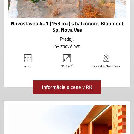
Novostavba 4+1 (153 m2) s balkónom, Blaumont
Sp. Nová Ves
Predaj
4-izbový byt
2
4 izb
153 m
Spišská Nová Ves
Informácie o cene v RK