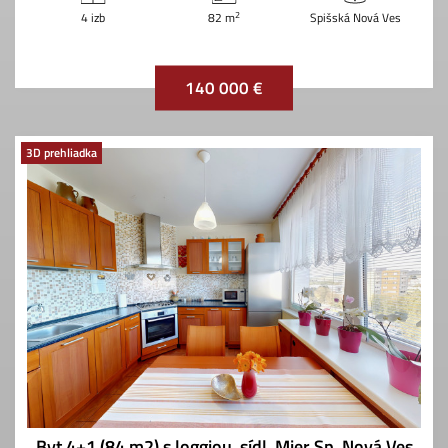
2
4 izb
82 m
Spišská Nová Ves
140 000 €
3D prehliadka
Byt 4+1 (84 m2) s loggiou, sídl. Mier Sp. Nová Ves