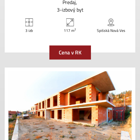
Predaj
3-izbový byt
2
3 izb
117 m
Spišská Nová Ves
Cena v RK