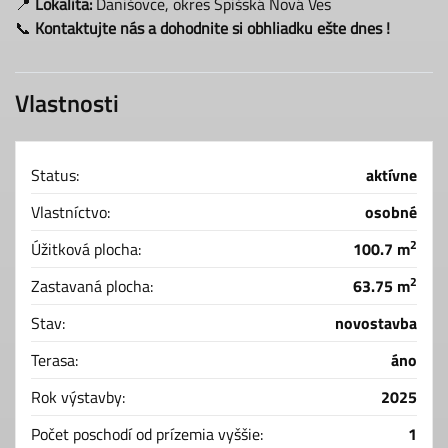
📍
Lokalita:
Danišovce, okres Spišská Nová Ves
📞
Kontaktujte nás a dohodnite si obhliadku ešte dnes !
Vlastnosti
Status:
aktívne
Vlastníctvo:
osobné
2
Úžitková plocha:
100.7 m
2
Zastavaná plocha:
63.75 m
Stav:
novostavba
Terasa:
áno
Rok výstavby:
2025
Počet poschodí od prízemia vyššie:
1