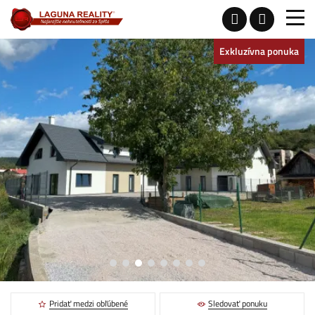
Exkluzívna ponuka
Pridať medzi obľúbené
Sledovať ponuku