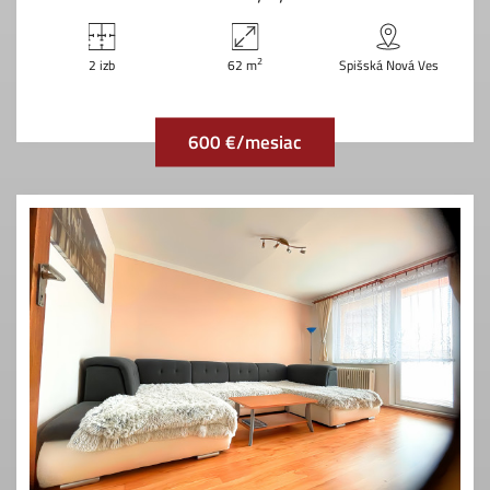
2
2 izb
62 m
Spišská Nová Ves
600 €/mesiac