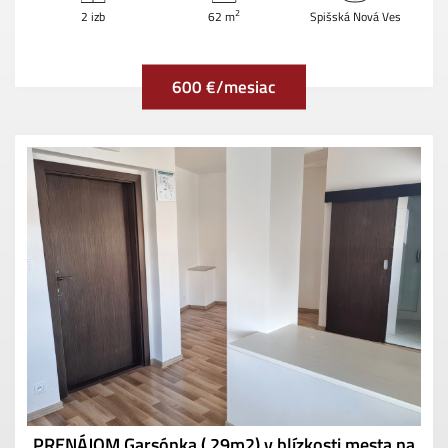
2
2 izb
62 m
Spišská Nová Ves
600 €/mesiac
PRENÁJOM Garsónka ( 29m2) v blízkosti mesta na