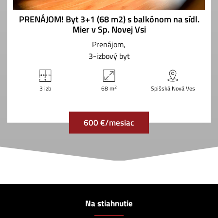
PRENÁJOM! Byt 3+1 (68 m2) s balkónom na sídl.
Mier v Sp. Novej Vsi
Prenájom
3-izbový byt
2
3 izb
68 m
Spišská Nová Ves
600 €/mesiac
Na stiahnutie