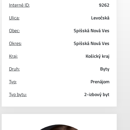
Interné ID:
9262
Ulica:
Levočská
Obec:
Spišská Nová Ves
Okres:
Spišská Nová Ves
Kraj:
Košický kraj
Druh:
Byty
Typ:
Prenájom
Typ bytu:
2-izbový byt