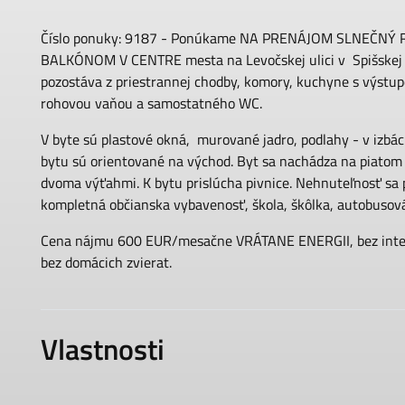
Číslo ponuky: 9187 - Ponúkame NA PRENÁJOM SLNEČN
BALKÓNOM V CENTRE mesta na Levočskej ulici v Spišskej 
pozostáva z priestrannej chodby, komory, kuchyne s výstup
rohovou vaňou a samostatného WC.
V byte sú plastové okná, murované jadro, podlahy - v izbác
bytu sú orientované na východ. Byt sa nachádza na piato
dvoma výťahmi. K bytu prislúcha pivnice. Nehnuteľnosť sa pr
kompletná občianska vybavenosť, škola, škôlka, autobusová
Cena nájmu 600 EUR/mesačne VRÁTANE ENERGII, bez intern
bez domácich zvierat.
Vlastnosti