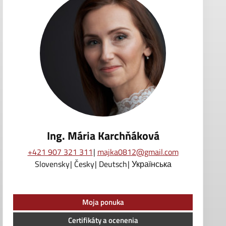
Ing. Mária Karchňáková
+421 907 321 311
majka0812@gmail.com
Slovensky
Česky
Deutsch
Українська
Moja ponuka
Certifikáty a ocenenia