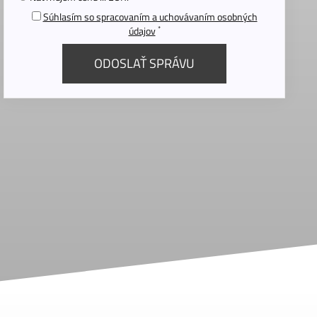
Súhlasím so spracovaním a uchovávaním osobných
*
údajov