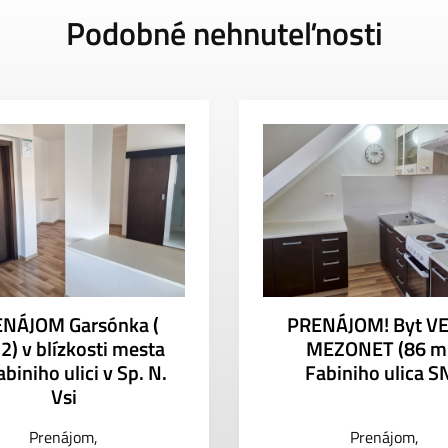
Podobné nehnuteľnosti
NÁJOM Garsónka (
PRENÁJOM! Byt V
) v blízkosti mesta
MEZONET (86 m
biniho ulici v Sp. N.
Fabiniho ulica S
Vsi
Prenájom
Prenájom