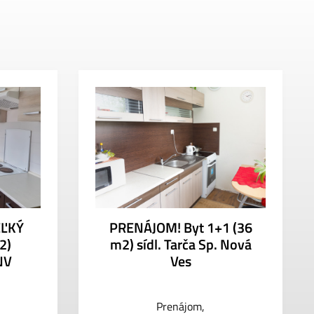
EĽKÝ
PRENÁJOM! Byt 1+1 (36
2)
m2) sídl. Tarča Sp. Nová
NV
Ves
Prenájom