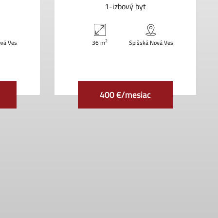
1-izbový byt
2
ová Ves
36 m
Spišská Nová Ves
400 €/mesiac