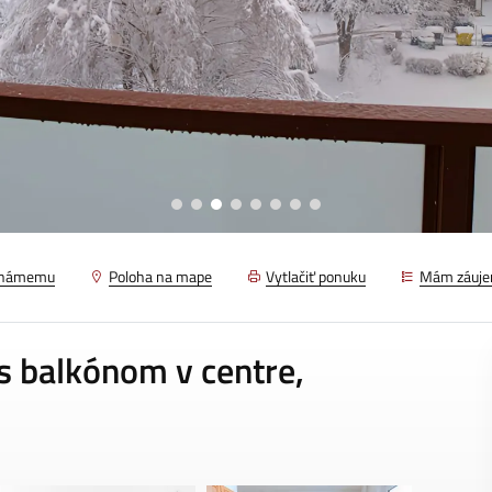
známemu
Poloha na mape
Vytlačiť ponuku
Mám záuj
 balkónom v centre,