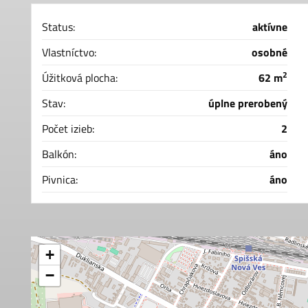
Status:
aktívne
Vlastníctvo:
osobné
2
Úžitková plocha:
62 m
Stav:
úplne prerobený
Počet izieb:
2
Balkón:
áno
Pivnica:
áno
+
−