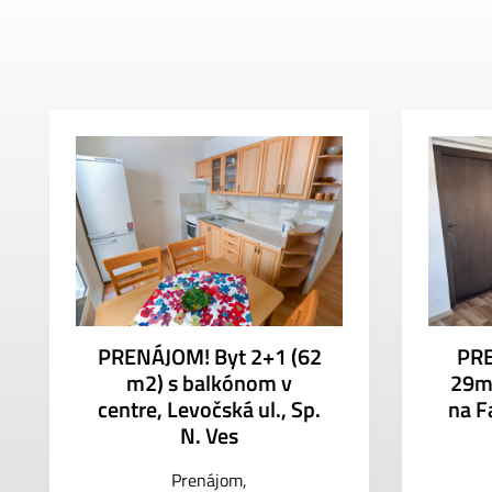
PRENÁJOM! Byt 2+1 (62
PRE
m2) s balkónom v
29m2
centre, Levočská ul., Sp.
na Fa
N. Ves
Prenájom