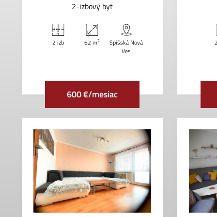
2-izbový byt
2
2 izb
62 m
Spišská Nová
Ves
600 €/mesiac