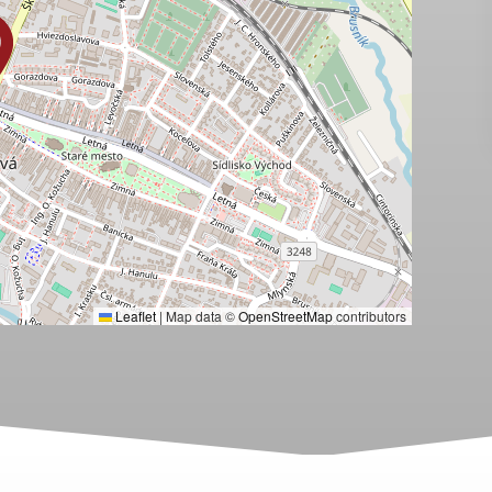
Leaflet
|
Map data ©
OpenStreetMap
contributors