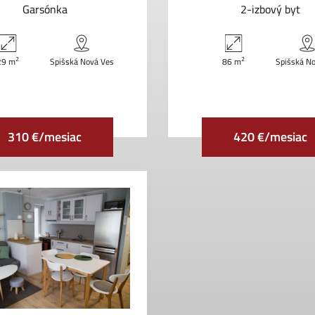
Garsónka
2-izbový byt
2
2
29 m
Spišská Nová Ves
86 m
Spišská N
310 €/mesiac
420 €/mesiac