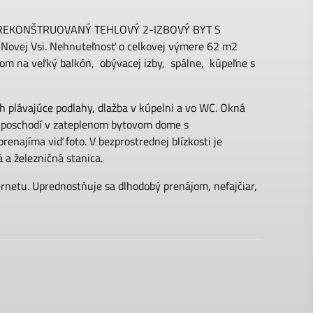
Ý REKONŠTRUOVANÝ TEHLOVÝ 2-IZBOVÝ BYT S
Novej Vsi. Nehnuteľnosť o celkovej výmere 62 m2
om na veľký balkón, obývacej izby, spálne, kúpeľne s
h plávajúce podlahy, dlažba v kúpelni a vo WC. Okná
m poschodí v zateplenom bytovom dome s
enajíma viď foto. V bezprostrednej blízkosti je
 a železničná stanica.
etu. Uprednostňuje sa dlhodobý prenájom, nefajčiar,