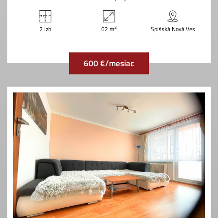
2
2 izb
62 m
Spišská Nová Ves
600 €/mesiac