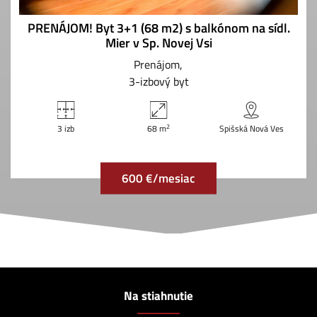
PRENÁJOM! Byt 3+1 (68 m2) s balkónom na sídl.
Mier v Sp. Novej Vsi
Prenájom
3-izbový byt
2
3 izb
68 m
Spišská Nová Ves
600 €/mesiac
Na stiahnutie