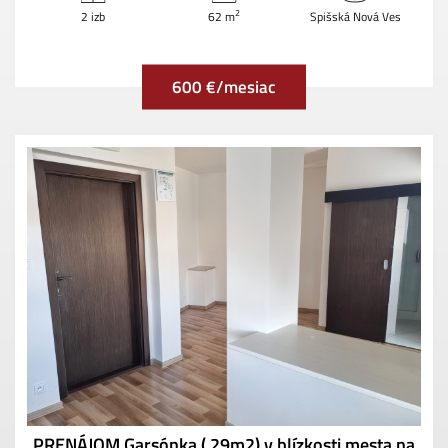
2
2 izb
62 m
Spišská Nová Ves
600 €/mesiac
PRENÁJOM Garsónka ( 29m2) v blízkosti mesta na