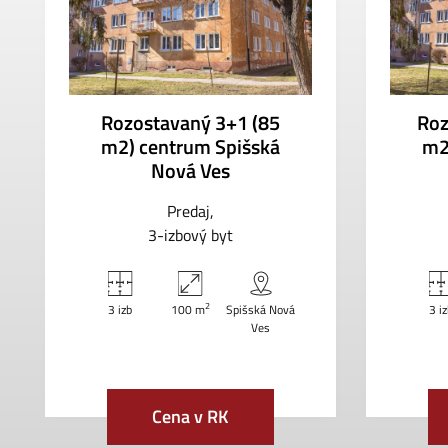
Rozostavaný 3+1 (85
Roz
m2) centrum Spišská
m2
Nová Ves
Predaj
3-izbový byt
2
3 izb
100 m
Spišská Nová
3 i
Ves
Cena v RK