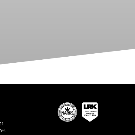
01
Ves