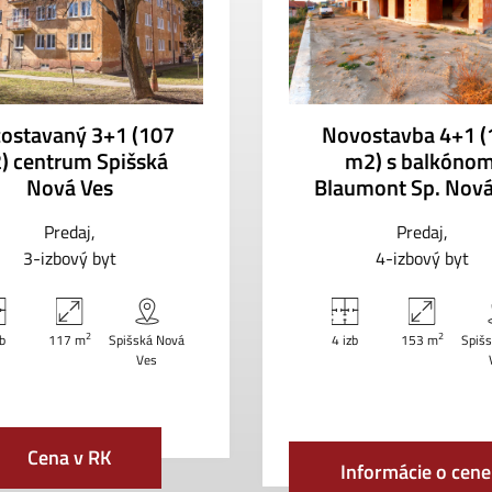
ostavaný 3+1 (107
Novostavba 4+1 (
) centrum Spišská
m2) s balkónom
Nová Ves
Blaumont Sp. Nová
Predaj
Predaj
3-izbový byt
4-izbový byt
2
2
zb
117 m
Spišská Nová
4 izb
153 m
Spiš
Ves
Cena v RK
Informácie o cene