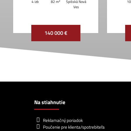
2
4 izb
82 m
Spišská Nová
10
Ves
140 000 €
Na stiahnutie
Reklamačný poriadok
Poučenie pre klienta/spotrebiteľa