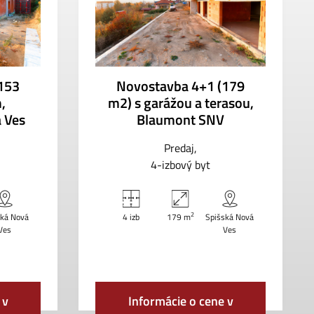
153
Novostavba 4+1 (179
,
m2) s garážou a terasou,
 Ves
Blaumont SNV
Predaj
4-izbový byt
2
ská Nová
4 izb
179 m
Spišská Nová
Ves
Ves
 v
Informácie o cene v