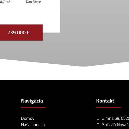
2
0.7 m
Danišovce
239 000 €
Navigácia
Kontakt
Domov
Zimná 59, 052
Naša ponuka
Spišská Nová 