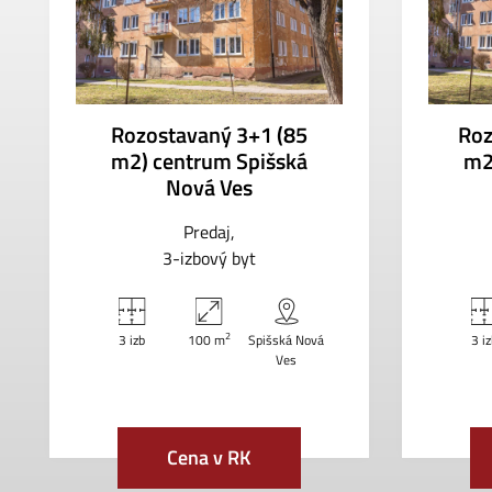
Rozostavaný 3+1 (85
Roz
m2) centrum Spišská
m2
Nová Ves
Predaj
3-izbový byt
2
3 izb
100 m
Spišská Nová
3 i
Ves
Cena v RK