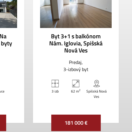
 Na
Byt 3+1 s balkónom
 byty
Nám. Iglovia, Spišská
Nová Ves
Predaj
3-izbový byt
2
vce
3 izb
62 m
Spišská Nová
Ves
181 000 €