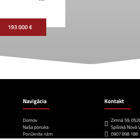
193 000 €
Navigácia
Kontakt
Domov
Zimná 59, 052
Naša ponuka
Spišská Nová 
Ponúknite nám
0907 898 188