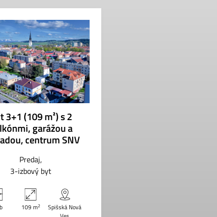
t 3+1 (109 m²) s 2
lkónmi, garážou a
radou, centrum SNV
Predaj
3-izbový byt
2
zb
109 m
Spišská Nová
Ves