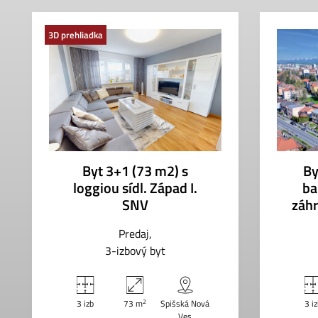
3D prehliadka
Byt 3+1 (73 m2) s
By
loggiou sídl. Západ I.
ba
SNV
záh
Predaj
3-izbový byt
2
3 izb
73 m
Spišská Nová
3 i
Ves