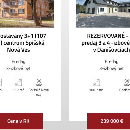
ostavaný 3+1 (107
REZERVOVANÉ -
) centrum Spišská
predaj 3 a 4 -izbové
Nová Ves
v Danišovciach
Predaj
Predaj
3-izbový byt
3-izbový byt
2
2
zb
117 m
Spišská Nová
100.7 m
Danišo
Ves
Cena v RK
239 000 €