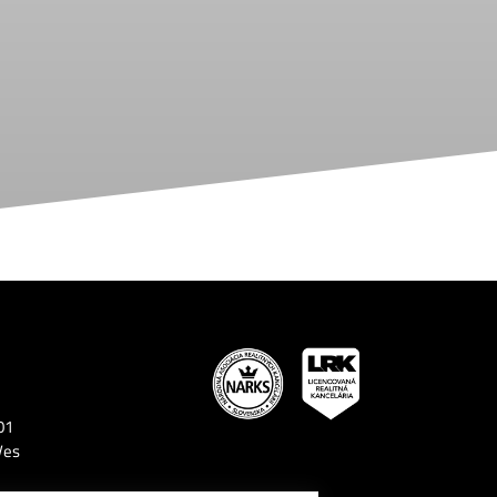
01
Ves