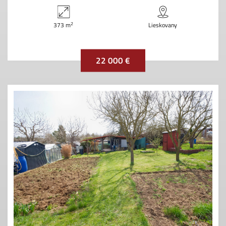
2
373 m
Lieskovany
22 000 €