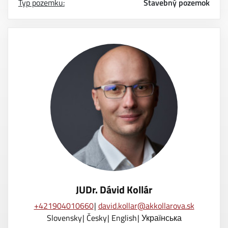
Typ pozemku:
Stavebný pozemok
JUDr. Dávid Kollár
+421904010660
david.kollar@akkollarova.sk
Slovensky
Česky
English
Українська