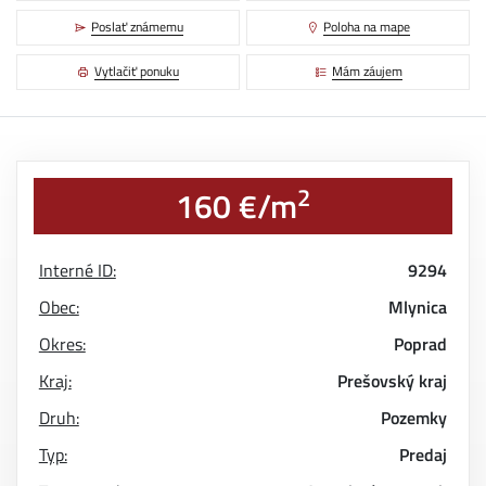
Poslať známemu
Poloha na mape
Vytlačiť ponuku
Mám záujem
2
160 €/m
Interné ID:
9294
Obec:
Mlynica
Okres:
Poprad
Kraj:
Prešovský kraj
Druh:
Pozemky
Typ:
Predaj