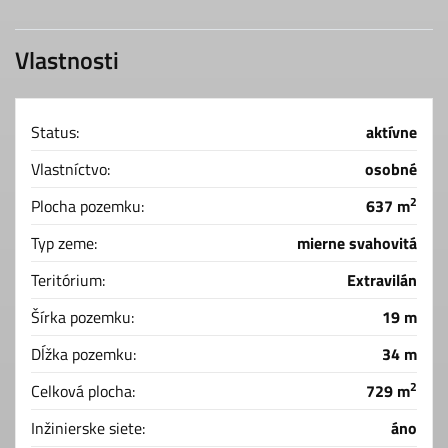
Vlastnosti
Status:
aktívne
Vlastníctvo:
osobné
2
Plocha pozemku:
637 m
Typ zeme:
mierne svahovitá
Teritórium:
Extravilán
Šírka pozemku:
19 m
Dĺžka pozemku:
34 m
2
Celková plocha:
729 m
Inžinierske siete:
áno