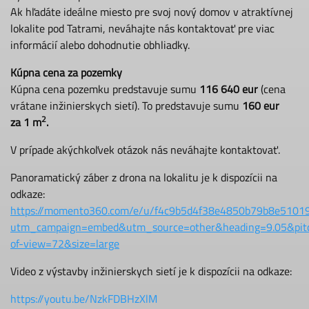
Ak hľadáte ideálne miesto pre svoj nový domov v atraktívnej
lokalite pod Tatrami, neváhajte nás kontaktovať pre viac
informácií alebo dohodnutie obhliadky.
Kúpna cena za pozemky
Kúpna cena pozemku predstavuje sumu
116 640 eur
(cena
vrátane inžinierskych sietí). To predstavuje sumu
160 eur
2
za 1 m
.
V prípade akýchkoľvek otázok nás neváhajte kontaktovať.
Panoramatický záber z drona na lokalitu je k dispozícii na
odkaze:
https://momento360.com/e/u/f4c9b5d4f38e4850b79b8e5101
utm_campaign=embed&utm_source=other&heading=9.05&pitc
of-view=72&size=large
Video z výstavby inžinierskych sietí je k dispozícii na odkaze:
https://youtu.be/NzkFDBHzXlM