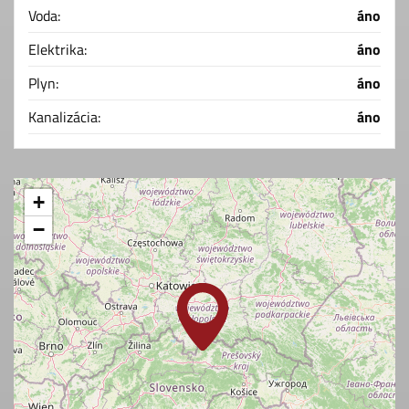
Voda:
áno
Elektrika:
áno
Plyn:
áno
Kanalizácia:
áno
+
−