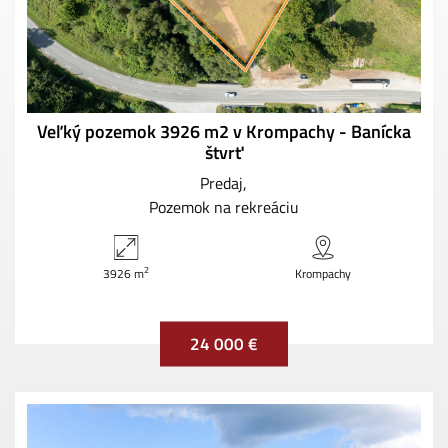
Veľký pozemok 3926 m2 v Krompachy - Banícka
štvrť
Predaj
Pozemok na rekreáciu
2
3926 m
Krompachy
24 000 €