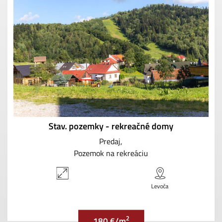
Stav. pozemky - rekreačné domy
Predaj
Pozemok na rekreáciu
Levoča
2
180 €/m