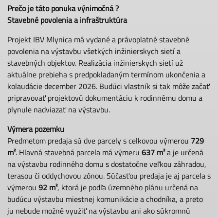
Prečo je táto ponuka výnimočná ?
Stavebné povolenia a infraštruktúra
Projekt IBV Mlynica má vydané a právoplatné stavebné
povolenia na výstavbu všetkých inžinierskych sietí a
stavebných objektov. Realizácia inžinierskych sietí už
aktuálne prebieha s predpokladaným termínom ukončenia a
kolaudácie december 2026. Budúci vlastník si tak môže začať
pripravovať projektovú dokumentáciu k rodinnému domu a
plynule nadviazať na výstavbu.
Výmera pozemku
Predmetom predaja sú dve parcely s celkovou výmerou
729
m²
. Hlavná stavebná parcela má výmeru
637 m²
a je určená
na výstavbu rodinného domu s dostatočne veľkou záhradou,
terasou či oddychovou zónou. Súčasťou predaja je aj parcela s
výmerou
92 m²
, ktorá je podľa územného plánu určená na
budúcu výstavbu miestnej komunikácie a chodníka, a preto
ju nebude možné využiť na výstavbu ani ako súkromnú