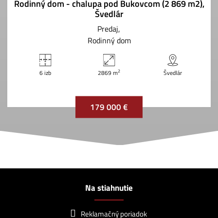
Rodinný dom - chalupa pod Bukovcom (2 869 m2),
Švedlár
Predaj
Rodinný dom
2
6 izb
2869 m
Švedlár
179 000 €
Na stiahnutie
Reklamačný poriadok