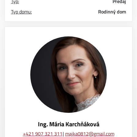
Typ:
Predaj
Typ domu:
Rodinný dom
Ing. Mária Karchňáková
+421 907 321 311
majka0812@gmail.com