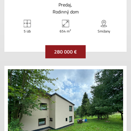
Predaj
Rodinný dom
2
5 izb
654 m
Smižany
280 000 €