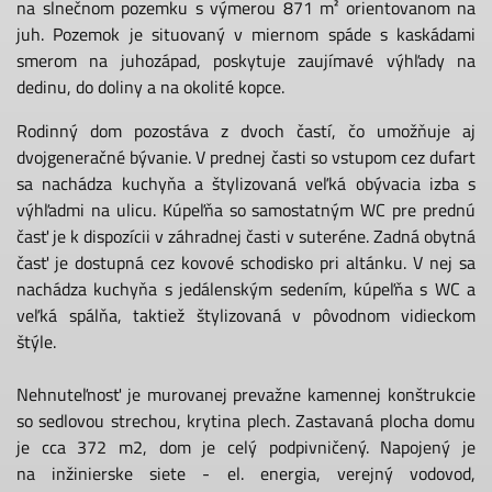
na slnečnom pozemku s výmerou 871 m² orientovanom na
juh. Pozemok je situovaný v miernom spáde s kaskádami
smerom na juhozápad, poskytuje zaujímavé výhľady na
dedinu, do doliny a na okolité kopce.
Rodinný dom pozostáva z dvoch častí, čo umožňuje aj
dvojgeneračné bývanie. V prednej časti so vstupom cez dufart
sa nachádza kuchyňa a štylizovaná veľká obývacia izba s
výhľadmi na ulicu. Kúpeľňa so samostatným WC pre prednú
časť je k dispozícii v záhradnej časti v suteréne. Zadná obytná
časť je dostupná cez kovové schodisko pri altánku. V nej sa
nachádza kuchyňa s jedálenským sedením, kúpeľňa s WC a
veľká spálňa, taktiež štylizovaná v pôvodnom vidieckom
štýle.
Nehnuteľnosť je murovanej prevažne kamennej konštrukcie
so sedlovou strechou, krytina plech. Zastavaná plocha domu
je cca 372 m2, dom je celý podpivničený. Napojený je
na inžinierske siete - el. energia, verejný vodovod,