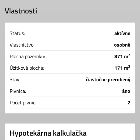
Vlastnosti
Status:
aktívne
Vlastníctvo:
osobné
2
Plocha pozemku:
871 m
2
Úžitková plocha:
171 m
Stav:
čiastočne prerobený
Pivnica:
áno
Počet pivníc:
2
Hypotekárna kalkulačka