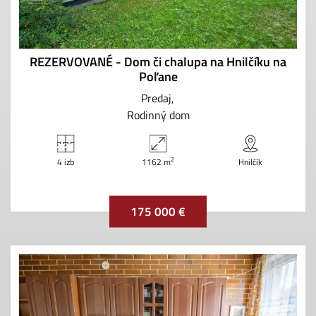
REZERVOVANÉ - Dom či chalupa na Hnilčíku na
Poľane
Predaj
Rodinný dom
2
4 izb
1162 m
Hnilčík
175 000 €