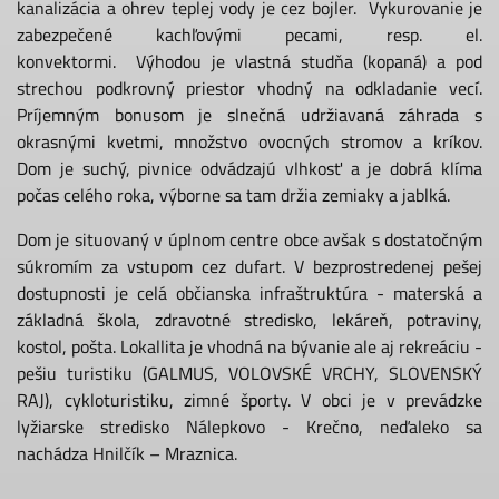
kanalizácia a ohrev teplej vody je cez bojler. Vykurovanie je
zabezpečené kachľovými pecami, resp. el.
konvektormi. Výhodou je vlastná studňa (kopaná) a pod
strechou podkrovný priestor vhodný na odkladanie vecí.
Príjemným bonusom je slnečná udržiavaná záhrada s
okrasnými kvetmi, množstvo ovocných stromov a kríkov.
Dom je suchý, pivnice odvádzajú vlhkosť a je dobrá klíma
počas celého roka, výborne sa tam držia zemiaky a jablká.
Dom je situovaný v úplnom centre obce avšak s dostatočným
súkromím za vstupom cez dufart. V bezprostredenej pešej
dostupnosti je celá občianska infraštruktúra - materská a
základná škola, zdravotné stredisko, lekáreň, potraviny,
kostol, pošta. Lokallita je vhodná na bývanie ale aj rekreáciu -
pešiu turistiku (GALMUS, VOLOVSKÉ VRCHY, SLOVENSKÝ
RAJ), cykloturistiku, zimné športy. V obci je v prevádzke
lyžiarske stredisko Nálepkovo - Krečno, neďaleko sa
nachádza Hnilčík – Mraznica.