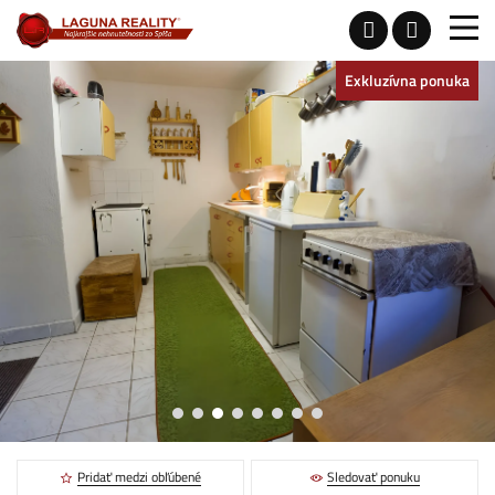
Exkluzívna ponuka
Pridať medzi obľúbené
Sledovať ponuku