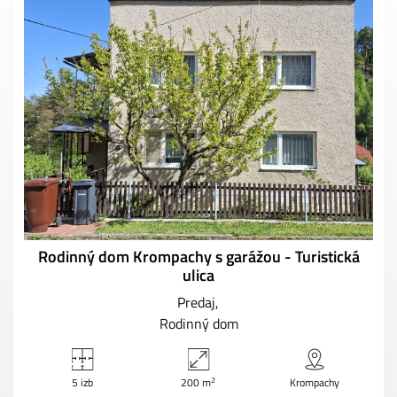
Rodinný dom Krompachy s garážou - Turistická
ulica
Predaj
Rodinný dom
2
5 izb
200 m
Krompachy