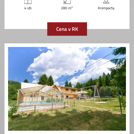
2
4 izb
280 m
Krompachy
Cena v RK