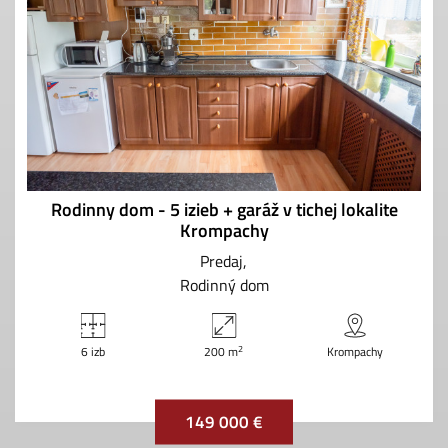
Rodinny dom - 5 izieb + garáž v tichej lokalite
Krompachy
Predaj
Rodinný dom
2
6 izb
200 m
Krompachy
149 000 €