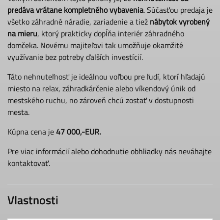
predáva vrátane kompletného vybavenia
. Súčasťou predaja je
všetko záhradné náradie, zariadenie a tiež
nábytok vyrobený
na mieru
, ktorý prakticky dopĺňa interiér záhradného
domčeka. Novému majiteľovi tak umožňuje okamžité
využívanie bez potreby ďalších investícií.
Táto nehnuteľnosť je ideálnou voľbou pre ľudí, ktorí hľadajú
miesto na relax, záhradkárčenie alebo víkendový únik od
mestského ruchu, no zároveň chcú zostať v dostupnosti
mesta.
Kúpna cena je
47 000,-EUR.
Pre viac informácií alebo dohodnutie obhliadky nás neváhajte
kontaktovať.
Vlastnosti