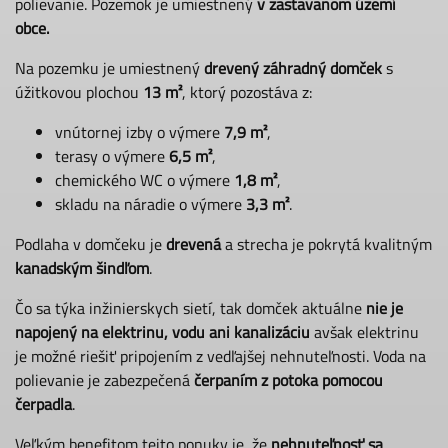
polievanie. Pozemok je umiestnený
v zastavanom území
obce.
Na pozemku je umiestnený
drevený záhradný domček
s
úžitkovou plochou
13 m²
, ktorý pozostáva z:
vnútornej izby o výmere
7,9 m²
,
terasy o výmere
6,5 m²
,
chemického WC o výmere
1,8 m²
,
skladu na náradie o výmere
3,3 m²
.
Podlaha v domčeku je
drevená
a strecha je pokrytá kvalitným
kanadským šindľom
.
Čo sa týka inžinierskych sietí, tak domček aktuálne
nie je
napojený na elektrinu, vodu ani kanalizáciu
avšak elektrinu
je možné riešiť pripojením z vedľajšej nehnuteľnosti. Voda na
polievanie je zabezpečená
čerpaním z potoka pomocou
čerpadla
.
Veľkým benefitom tejto ponuky je, že
nehnuteľnosť sa