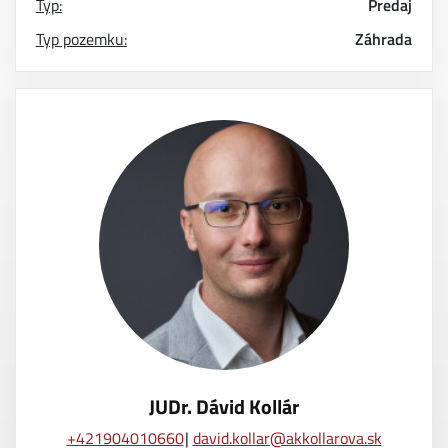
Typ:
Predaj
Typ pozemku:
Záhrada
JUDr. Dávid Kollár
+421904010660
david.kollar@akkollarova.sk