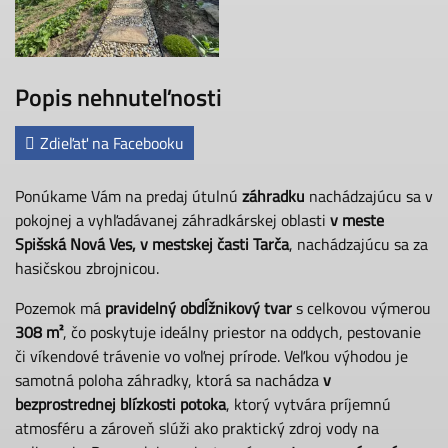
Popis nehnuteľnosti
Zdieľať na Facebooku
Ponúkame Vám na predaj útulnú
záhradku
nachádzajúcu sa v
pokojnej a vyhľadávanej záhradkárskej oblasti
v meste
Spišská Nová Ves, v mestskej časti Tarča
, nachádzajúcu sa za
hasičskou zbrojnicou.
Pozemok má
pravidelný obdĺžnikový tvar
s celkovou výmerou
308 m²
, čo poskytuje ideálny priestor na oddych, pestovanie
či víkendové trávenie vo voľnej prírode. Veľkou výhodou je
samotná poloha záhradky, ktorá sa nachádza
v
bezprostrednej blízkosti potoka
, ktorý vytvára príjemnú
atmosféru a zároveň slúži ako praktický zdroj vody na