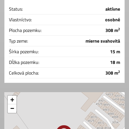
Status:
aktívne
Vlastníctvo:
osobné
2
Plocha pozemku:
308 m
Typ zeme:
mierne svahovitá
Šírka pozemku:
15 m
Dĺžka pozemku:
18 m
2
Celková plocha:
308 m
+
−