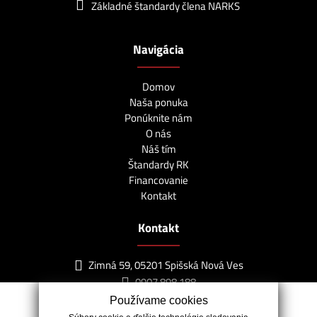
Základné štandardy člena NARKS
Navigácia
Domov
Naša ponuka
Ponúknite nám
O nás
Náš tím
Štandardy RK
Financovanie
Kontakt
Kontakt
Zimná 59, 05201 Spišská Nová Ves
0907 898 188
info@lagunareality.sk
Používame cookies