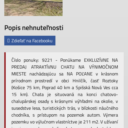
Popis nehnuteľnosti
Zdieľať na Facebooku
Číslo ponuky: 9221 - Ponúkame EXKLUZÍVNE NA
PREDAJ ATRAKTÍVNU CHATU NA VÝNIMOČNOM
MIESTE nachádzajúcu sa NA POĽANE v krásnom
prírodnom prostredí v obci Hnilčík, časť Roztoky
(Košice 75 km, Poprad 40 km a Spišská Nová Ves cca
15 km). Chata je situovaná na konci chatovo-
chalupárskej osady s krásnymi výhľadmi na okolie, v
susedstve lesa, turistických trás, v blízkosti náučného
chodníka, s prístupom na pozemok autom. Výmera
pozemku vo výlučnom vlastníctve je 211 m2. V užívaní