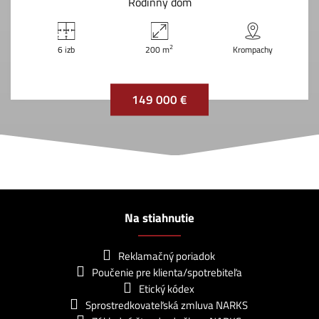
Rodinný dom
2
6 izb
200 m
Krompachy
149 000 €
Na stiahnutie
Reklamačný poriadok
Poučenie pre klienta/spotrebiteľa
Etický kódex
Sprostredkovateľská zmluva NARKS