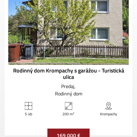
Rodinný dom Krompachy s garážou - Turistická
ulica
Predaj
Rodinný dom
2
5 izb
200 m
Krompachy
169 000 €