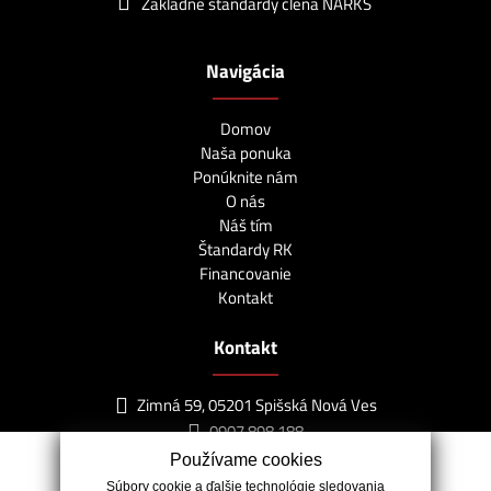
Základné štandardy člena NARKS
Navigácia
Domov
Naša ponuka
Ponúknite nám
O nás
Náš tím
Štandardy RK
Financovanie
Kontakt
Kontakt
Zimná 59, 05201 Spišská Nová Ves
0907 898 188
info@lagunareality.sk
Používame cookies
Súbory cookie a ďalšie technológie sledovania