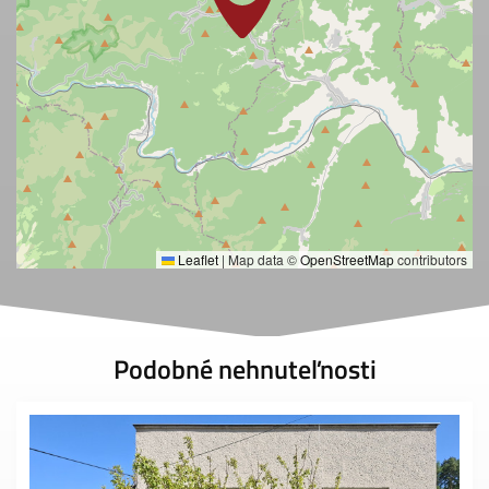
Leaflet
|
Map data ©
OpenStreetMap
contributors
Podobné nehnuteľnosti