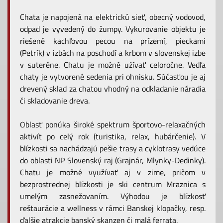
Chata je napojená na elektrickú sieť, obecný vodovod,
odpad je vyvedený do žumpy. Vykurovanie objektu je
riešené kachľovou pecou na prízemí, pieckami
(Petrík) v izbách na poschodí a krbom v slovenskej izbe
v suteréne. Chatu je možné užívať celoročne. Vedľa
chaty je vytvorené sedenia pri ohnisku. Súčasťou je aj
drevený sklad za chatou vhodný na odkladanie náradia
či skladovanie dreva.
Oblasť ponúka široké spektrum športovo-relaxačných
aktivít po celý rok (turistika, relax, hubárčenie). V
blízkosti sa nachádzajú pešie trasy a cyklotrasy vedúce
do oblasti NP Slovenský raj (Grajnár, Mlynky-Dedinky).
Chatu je možné využívať aj v zime, pričom v
bezprostrednej blízkosti je ski centrum Mraznica s
umelým zasnežovaním. Výhodou je blízkosť
reštaurácie a wellness v rámci Banskej klopačky, resp.
ďalšie atrakcie banský skanzen či malá ferrata.