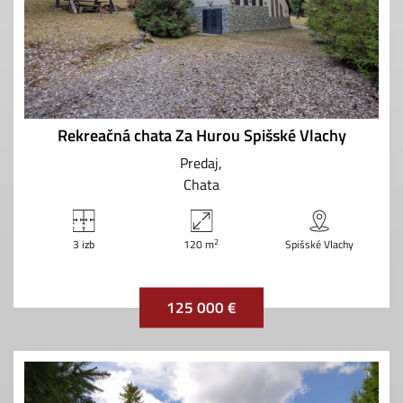
Rekreačná chata Za Hurou Spišské Vlachy
Predaj
Chata
2
3 izb
120 m
Spišské Vlachy
125 000 €