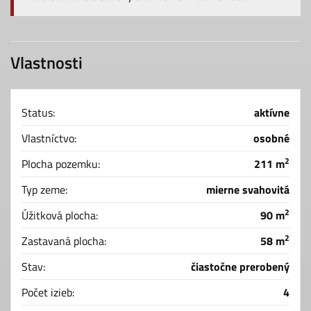
Vlastnosti
Status:
aktívne
Vlastníctvo:
osobné
2
Plocha pozemku:
211 m
Typ zeme:
mierne svahovitá
2
Úžitková plocha:
90 m
2
Zastavaná plocha:
58 m
Stav:
čiastočne prerobený
Počet izieb:
4