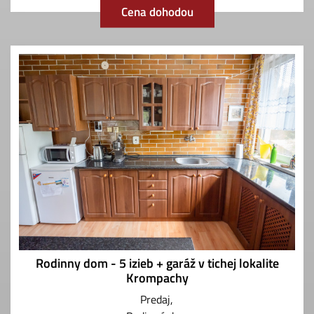
Cena dohodou
Rodinny dom - 5 izieb + garáž v tichej lokalite
Krompachy
Predaj