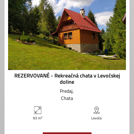
REZERVOVANÉ - Rekreačná chata v Levočskej
doline
Predaj
Chata
2
93 m
Levoča