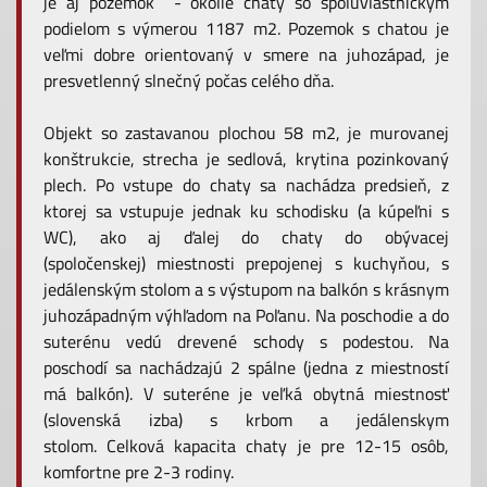
je aj pozemok - okolie chaty so spoluvlastníckym
podielom s výmerou 1187 m2. Pozemok s chatou je
veľmi dobre orientovaný v smere na juhozápad, je
presvetlenný slnečný počas celého dňa.
Objekt so zastavanou plochou 58 m2, je murovanej
konštrukcie, strecha je sedlová, krytina pozinkovaný
plech. Po vstupe do chaty sa nachádza predsieň, z
ktorej sa vstupuje jednak ku schodisku (a kúpeľni s
WC), ako aj ďalej do chaty do obývacej
(spoločenskej) miestnosti prepojenej s kuchyňou, s
jedálenským stolom a s výstupom na balkón s krásnym
juhozápadným výhľadom na Poľanu. Na poschodie a do
suterénu vedú drevené schody s podestou. Na
poschodí sa nachádzajú 2 spálne (jedna z miestností
má balkón). V suteréne je veľká obytná miestnosť
(slovenská izba) s krbom a jedálenskym
stolom. Celková kapacita chaty je pre 12-15 osôb,
komfortne pre 2-3 rodiny.