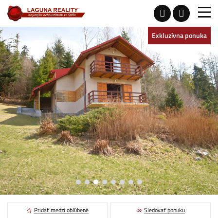
Exkluzívna ponuka
Pridať medzi obľúbené
Sledovať ponuku