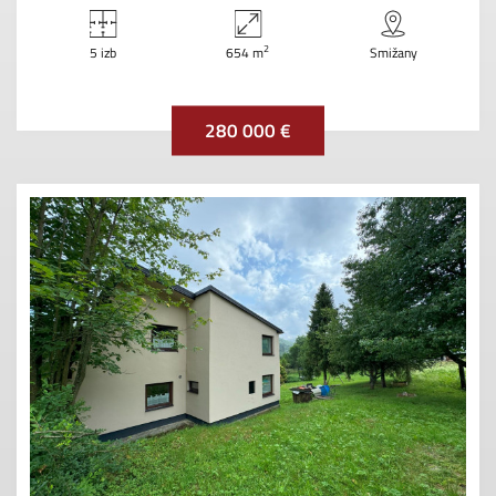
2
5 izb
654 m
Smižany
280 000 €