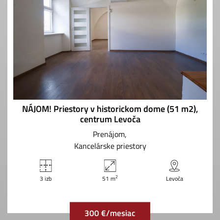
NÁJOM! Priestory v historickom dome (51 m2),
centrum Levoča
Prenájom
Kancelárske priestory
2
3 izb
51 m
Levoča
300 €/mesiac