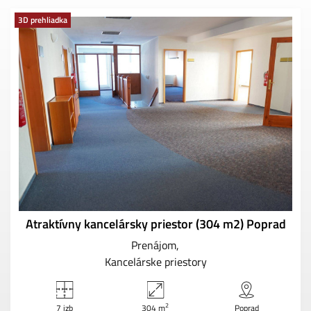
3D prehliadka
Atraktívny kancelársky priestor (304 m2) Poprad
Prenájom
Kancelárske priestory
2
7 izb
304 m
Poprad