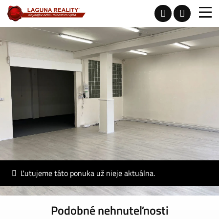
Ľutujeme táto ponuka už nieje aktuálna.
Podobné nehnuteľnosti