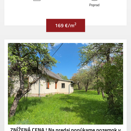
Poprad
2
169 €/m
ZNÍŽENÁ CENA ! Na predaj ponúkame pozemok v