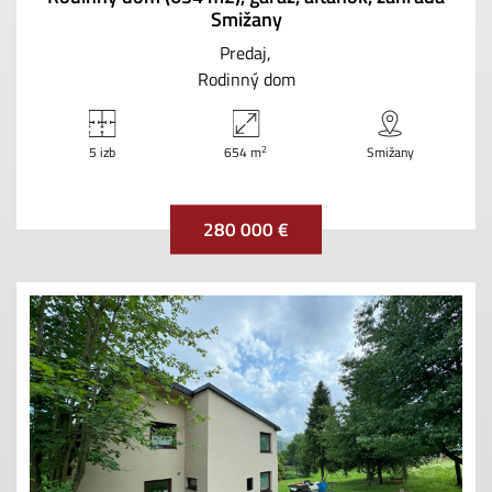
Smižany
Predaj
Rodinný dom
2
5 izb
654 m
Smižany
280 000 €