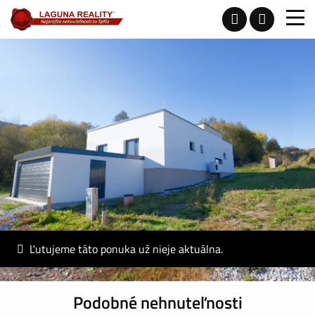
Ľutujeme táto ponuka už nieje aktuálna.
Podobné nehnuteľnosti