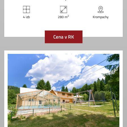
2
4 izb
280 m
Krompachy
Cena v RK