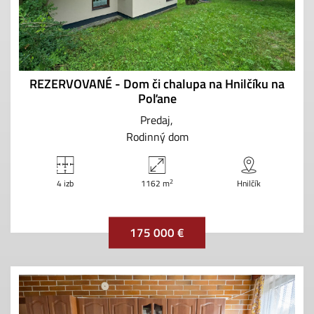
REZERVOVANÉ - Dom či chalupa na Hnilčíku na
Poľane
Predaj
Rodinný dom
2
4 izb
1162 m
Hnilčík
175 000 €