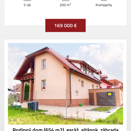
2
5 izb
200 m
Krompachy
169 000 €
Rodinný dom (654 m2), garáž, altánok, záhrada