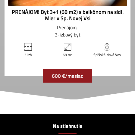
PRENÁJOM! Byt 3+1 (68 m2) s balkónom na sídl.
Mier v Sp. Novej Vsi
Prenájom
3-izbový byt
2
3 izb
68 m
Spišská Nová Ves
600 €/mesiac
Na stiahnutie