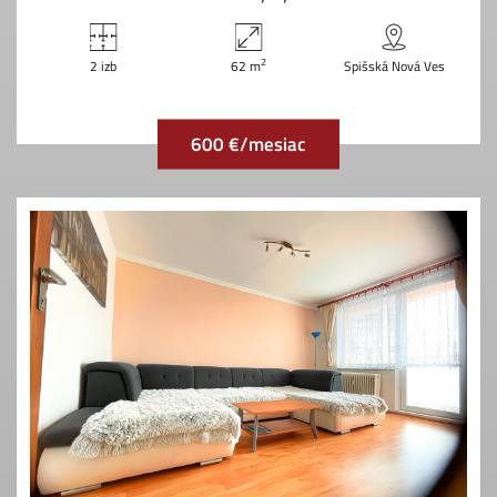
2
2 izb
62 m
Spišská Nová Ves
600 €/mesiac