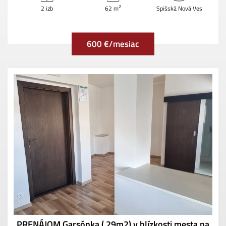
2
2 izb
62 m
Spišská Nová Ves
600 €/mesiac
PRENÁJOM Garsónka ( 29m2) v blízkosti mesta na