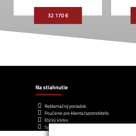
32 170 €
Na stiahnutie
Reklamačný poriadok
Poučenie pre klienta/spotrebiteľa
Etický kódex
Sprostredkovateľská zmluva NARKS
Základné štandardy člena NARKS