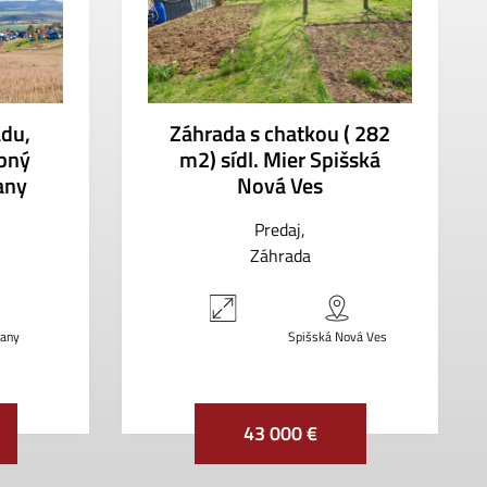
du,
Záhrada s chatkou ( 282
ebný
m2) sídl. Mier Spišská
any
Nová Ves
Predaj
Záhrada
vany
Spišská Nová Ves
43 000 €