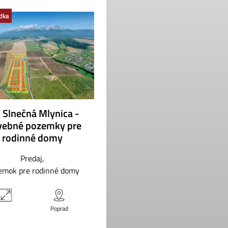
adka
 Slnečná Mlynica -
vebné pozemky pre
rodinné domy
Predaj
emok pre rodinné domy
Poprad