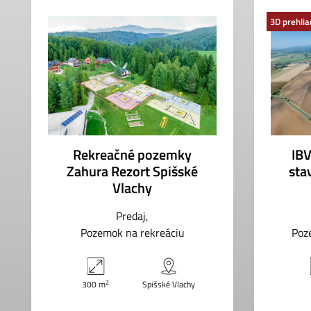
3D prehli
Rekreačné pozemky
IBV
Zahura Rezort Spišské
sta
Vlachy
Predaj
Pozemok na rekreáciu
Poz
2
300 m
Spišské Vlachy