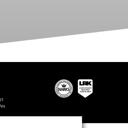
01
Ves
lity.sk