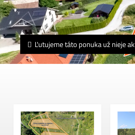
Ľutujeme táto ponuka už nieje ak