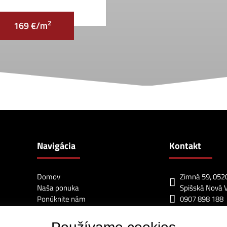
2
169 €/m
Navigácia
Kontakt
Domov
Zimná 59, 052
Naša ponuka
Spišská Nová 
Ponúknite nám
0907 898 188
O nás
info@lagunarea
Náš tím