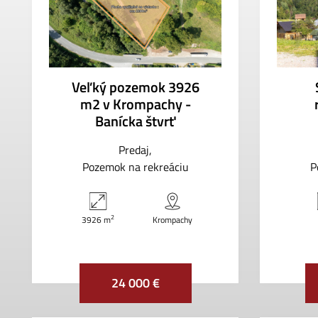
Veľký pozemok 3926
m2 v Krompachy -
Banícka štvrť
Predaj
Pozemok na rekreáciu
P
2
3926 m
Krompachy
24 000 €