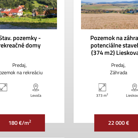
Stav. pozemky -
Pozemok na záhra
rekreačné domy
potenciálne stav
(374 m2) Lieskov
Predaj
Predaj
ozemok na rekreáciu
Záhrada
2
Levoča
373 m
Liesko
2
180 €/m
22 000 €