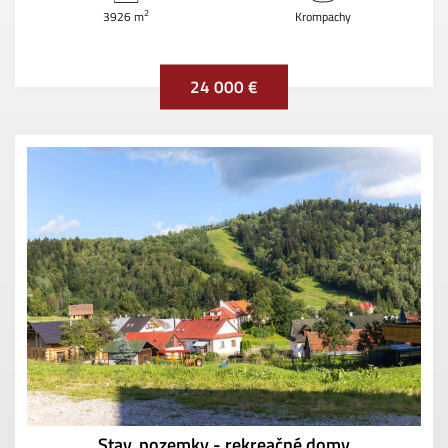
2
3926 m
Krompachy
24 000 €
Stav. pozemky - rekreačné domy