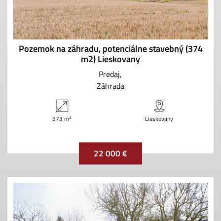
Pozemok na záhradu, potenciálne stavebný (374
m2) Lieskovany
Predaj
Záhrada
2
373 m
Lieskovany
22 000 €