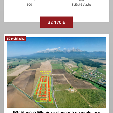
2
300 m
Spišské Vlachy
32 170 €
3D prehliadka
IBV Slnečná Mlynica - stavebné pozemky pre