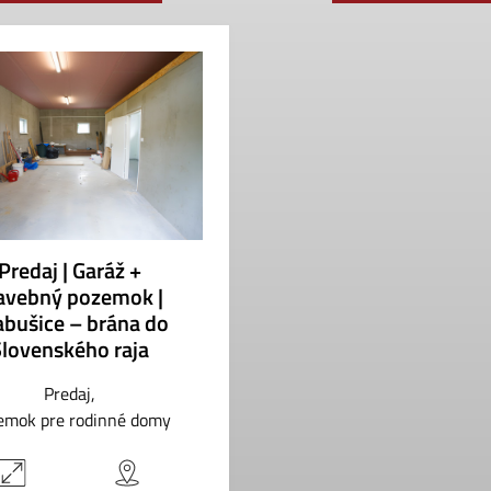
Predaj | Garáž +
avebný pozemok |
abušice – brána do
Slovenského raja
Predaj
emok pre rodinné domy