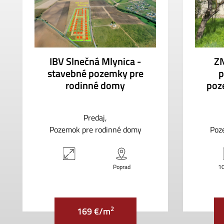
IBV Slnečná Mlynica -
ZN
stavebné pozemky pre
p
rodinné domy
poz
Predaj
Pozemok pre rodinné domy
Poz
Poprad
1
2
169 €/m