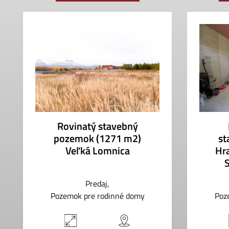
Rovinatý stavebný
pozemok (1271 m2)
st
Veľká Lomnica
Hr
Predaj
Pozemok pre rodinné domy
Poz