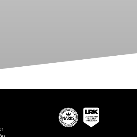
01
Ves