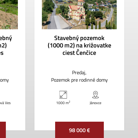
ebný
Stavebný pozemok
m2)
(1000 m2) na križovatke
es
ciest Čenčice
Predaj
domy
Pozemok pre rodinné domy
2
ová Ves
1000 m
Jánovce
98 000 €