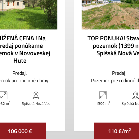
ÍŽENÁ CENA ! Na
TOP PONUKA! Stav
redaj ponúkame
pozemok (1399 
emok v Novoveskej
Spišská Nová V
Hute
Predaj
Predaj
emok pre rodinné domy
Pozemok pre rodinné 
2
2
032 m
Spišská Nová Ves
1399 m
Spišská N
2
106 000 €
110 €/m