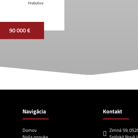
Hrabušice
90 000 €
Navigácia
Kontakt
Domov
Zimná 59, 052
Naša ponuka
Spišská Nová 