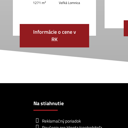
2
1271 m
Veľká Lomnica
Informácie o cene v
RK
Na stiahnutie
Reklamačný poriadok
Poučenie pre klienta/spotrebiteľa