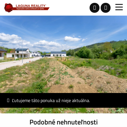
Ľutujeme táto ponuka už nieje aktuálna.
Podobné nehnuteľnosti