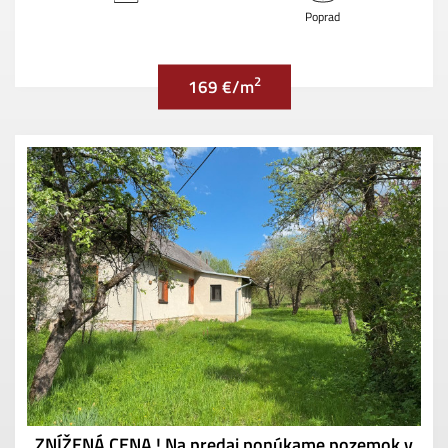
Poprad
2
169 €/m
ZNÍŽENÁ CENA ! Na predaj ponúkame pozemok v