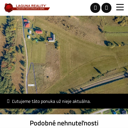
Ľutujeme táto ponuka už nieje aktuálna.
Podobné nehnuteľnosti