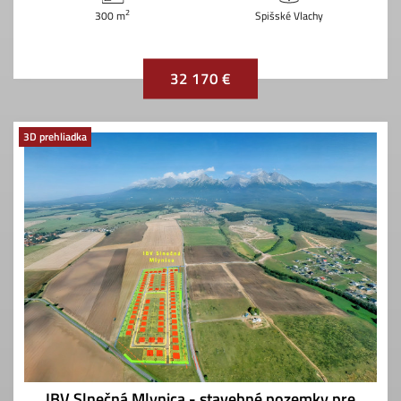
2
300 m
Spišské Vlachy
32 170 €
3D prehliadka
IBV Slnečná Mlynica - stavebné pozemky pre