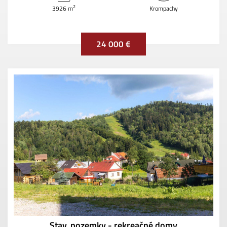
2
3926 m
Krompachy
24 000 €
Stav. pozemky - rekreačné domy