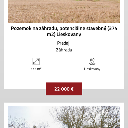
Pozemok na záhradu, potenciálne stavebný (374
m2) Lieskovany
Predaj
Záhrada
2
373 m
Lieskovany
22 000 €