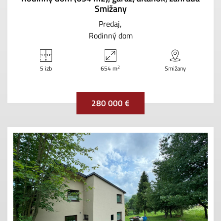
Smižany
Predaj
Rodinný dom
2
5 izb
654 m
Smižany
280 000 €