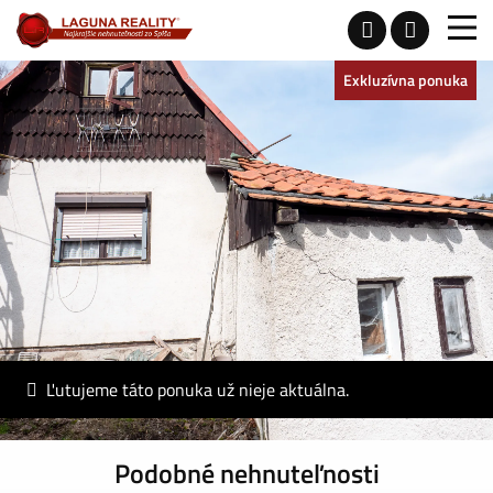
Exkluzívna ponuka
Ľutujeme táto ponuka už nieje aktuálna.
Podobné nehnuteľnosti