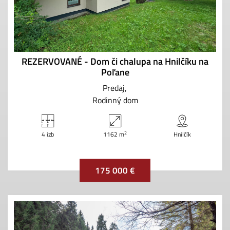
REZERVOVANÉ - Dom či chalupa na Hnilčíku na
Poľane
Predaj
Rodinný dom
2
4 izb
1162 m
Hnilčík
175 000 €