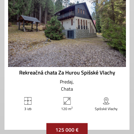
Rekreačná chata Za Hurou Spišské Vlachy
Predaj
Chata
2
3 izb
120 m
Spišské Vlachy
125 000 €