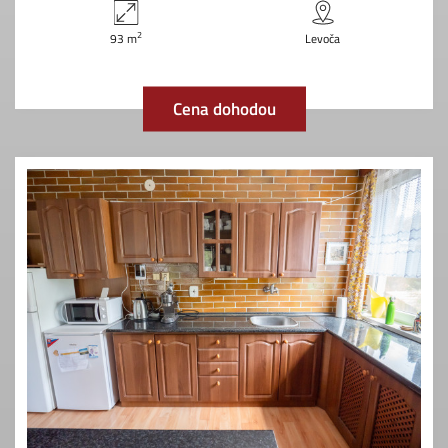
2
93 m
Levoča
Cena dohodou