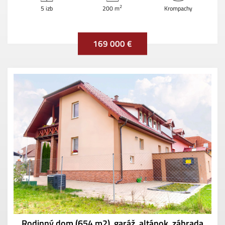
2
5 izb
200 m
Krompachy
169 000 €
Rodinný dom (654 m2), garáž, altánok, záhrada