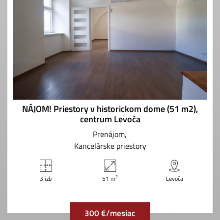
NÁJOM! Priestory v historickom dome (51 m2),
centrum Levoča
Prenájom
Kancelárske priestory
2
3 izb
51 m
Levoča
300 €/mesiac