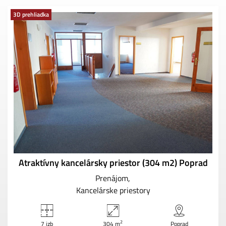
3D prehliadka
Atraktívny kancelársky priestor (304 m2) Poprad
Prenájom
Kancelárske priestory
2
7 izb
304 m
Poprad