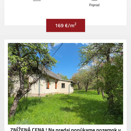
Poprad
2
169 €/m
ZNÍŽENÁ CENA ! Na predaj ponúkame pozemok v