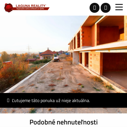
Ľutujeme táto ponuka už nieje aktuálna.
Podobné nehnuteľnosti