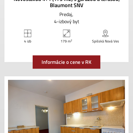
Blaumont SNV
Predaj
4-izbový byt
2
4 izb
179 m
Spišská Nová Ves
Informácie o cene v RK