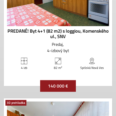
PREDANÉ! Byt 4+1 (82 m2) s loggiou, Komenského
ul., SNV
Predaj
4-izbový byt
2
4 izb
82 m
Spišská Nová Ves
140 000 €
3D prehliadka