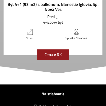
Byt 4+1 (93 m2) s balkónom, Námestie Iglovia, Sp.
Nová Ves
Predaj
4-izbový byt
2
93 m
Spišská Nová Ves
Cena v RK
Na stiahnutie