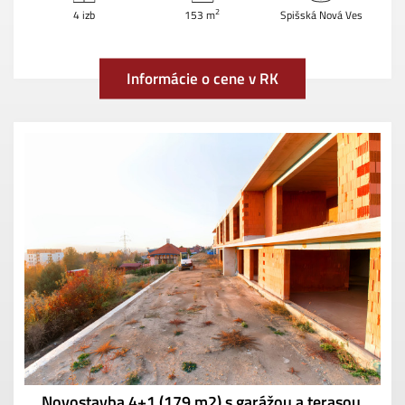
2
4 izb
153 m
Spišská Nová Ves
Informácie o cene v RK
Novostavba 4+1 (179 m2) s garážou a terasou,