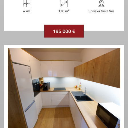
2
4 izb
120 m
Spišská Nová Ves
195 000 €