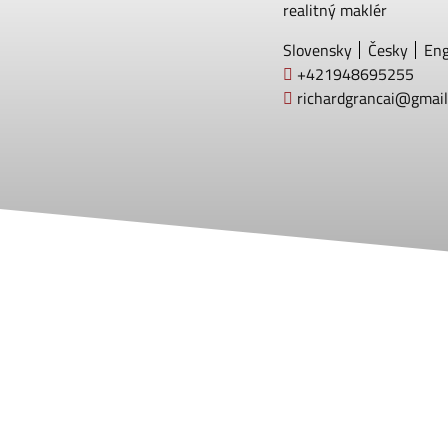
realitný maklér
Slovensky
Česky
Eng
+421948695255
richardgrancai@gmail